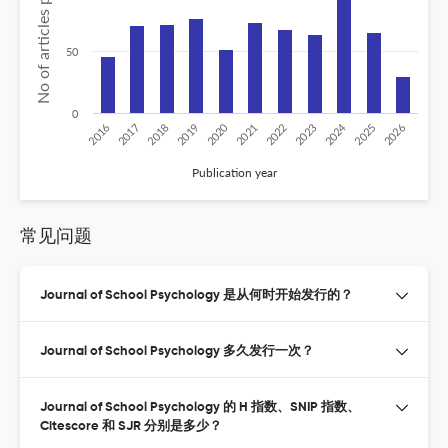
No of articles published
50
0
2020
2024
2019
2018
2017
2016
2026
2025
2023
2022
2021
Publication year
常见问题
Journal of School Psychology 是从何时开始发行的？
Journal of School Psychology 多久发行一次？
Journal of School Psychology 的 H 指数、SNIP 指数、
Citescore 和 SJR 分别是多少？