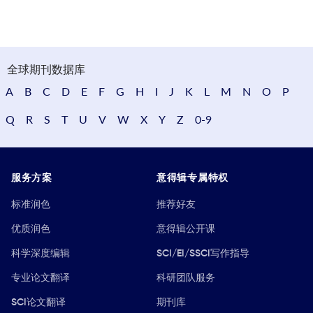
全球期刊数据库
A
B
C
D
E
F
G
H
I
J
K
L
M
N
O
P
Q
R
S
T
U
V
W
X
Y
Z
0-9