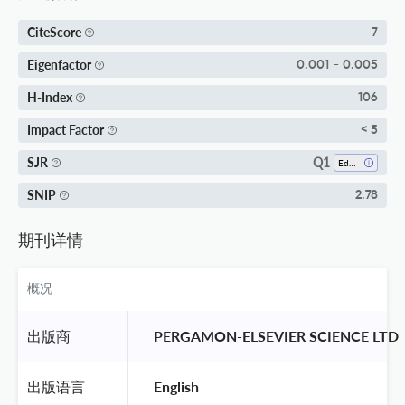
CiteScore
7
Eigenfactor
0.001 - 0.005
H-Index
106
Impact Factor
< 5
Q1
SJR
Education
SNIP
2.78
期刊详情
概况
出版商
 PERGAMON-ELSEVIER SCIENCE LTD 
出版语言
 English 