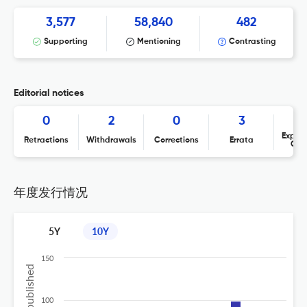
3,577
58,840
482
Supporting
Mentioning
Contrasting
Editorial notices
0
2
0
3
Expres
Retractions
Withdrawals
Corrections
Errata
Con
年度发行情况
5Y
10Y
150
100