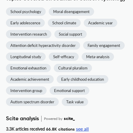
School psychology
Moral disengagement
Early adolescence
School climate
Academic year
Intervention research
Social support
Attention deficit hyperactivity disorder
Family engagement
Longitudinal study
Self-efficacy
Meta-analysis
Emotional exhaustion
Cultural pluralism
Academic achievement
Early childhood education
Intervention group
Emotional support
Autism spectrum disorder
Task value
Scite analysis
Powered by
scite_
see all
3.3K articles received
66.8K citations