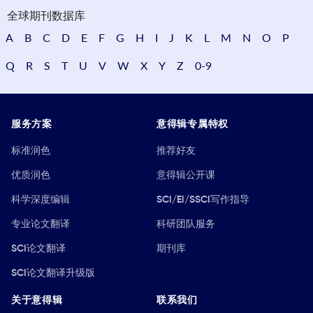
全球期刊数据库
A
B
C
D
E
F
G
H
I
J
K
L
M
N
O
P
Q
R
S
T
U
V
W
X
Y
Z
0-9