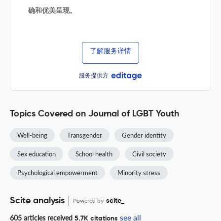
确和优美呈现。
了解服务详情
服务提供方
Topics Covered on Journal of LGBT Youth
Well-being
Transgender
Gender identity
Sex education
School health
Civil society
Psychological empowerment
Minority stress
Scite analysis
Powered by
scite_
see all
605 articles received
5.7K citations