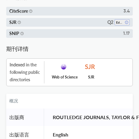
CiteScore
3.4
Q2
SJR
Education
SNIP
1.17
期刊详情
Indexed
in the
following public
Web of Science
SJR
directories
概况
出版商
 ROUTLEDGE JOURNALS, TAYLOR & F
出版语言
 English 