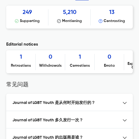
249
5,210
13
Supporting
Mentioning
Contrasting
Editorial notices
1
0
1
0
Expres
Retractions
Withdrawals
Corrections
Errata
Con
常见问题
Journal of LGBT Youth 是从何时开始发行的？
Journal of LGBT Youth 多久发行一次？
Journal of LGBT Youth 的出版商是谁？