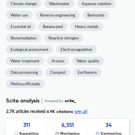
Climate change
Wastewater
Aqueous solution
Water use
Reverse engineering
Bentonite
Essential oil
Banana peel
Heavy metals
Bioremediation
Reactive nitrogen
Ecological assessment
Electrocoagulation
Water treatment
Arsenic
Water quality
Data processing
Compost
Earthworm
Melissa officinalis
Scite analysis
Powered by
scite_
see all
2.7K articles received
6.9K citations
311
6,351
34
Supporting
Mentioning
Contrasting