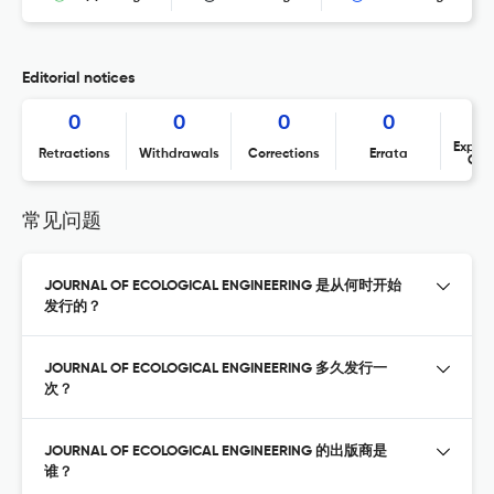
Editorial notices
0
0
0
0
Expres
Retractions
Withdrawals
Corrections
Errata
Con
常见问题
JOURNAL OF ECOLOGICAL ENGINEERING 是从何时开始
发行的？
JOURNAL OF ECOLOGICAL ENGINEERING 多久发行一
次？
JOURNAL OF ECOLOGICAL ENGINEERING 的出版商是
谁？