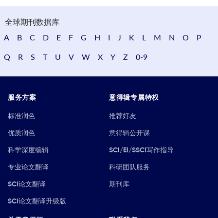
全球期刊数据库
A
B
C
D
E
F
G
H
I
J
K
L
M
N
O
P
Q
R
S
T
U
V
W
X
Y
Z
0-9