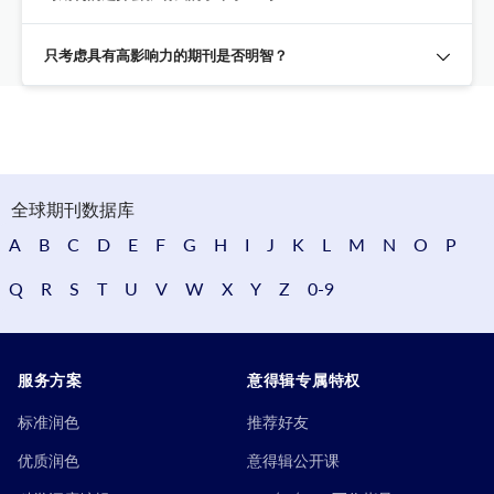
只考虑具有高影响力的期刊是否明智？
全球期刊数据库
A
B
C
D
E
F
G
H
I
J
K
L
M
N
O
P
Q
R
S
T
U
V
W
X
Y
Z
0-9