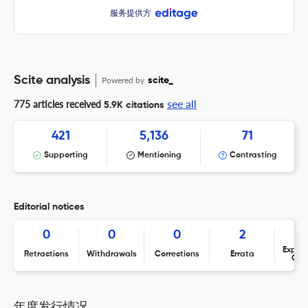
服务提供方
Scite analysis
Powered by
scite_
see all
775 articles received
5.9K citations
421
5,136
71
Supporting
Mentioning
Contrasting
Editorial notices
0
0
0
2
Expres
Retractions
Withdrawals
Corrections
Errata
Con
年度发行情况