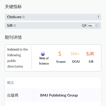
关键指标
CiteScore
1
Q4
SJR
Health (social Science)
期刊详情
Indexed
in the
following
Web of
public
Scopus
DOAJ
SJR
Science
directories
概况
出版商
 BMJ Publishing Group 