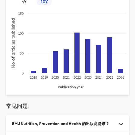
5Y
10Y
150
No of articles published
100
50
0
2018
2019
2020
2021
2022
2023
2024
2025
2026
Publication year
常见问题
BMJ Nutrition, Prevention and Health 的出版商是谁？