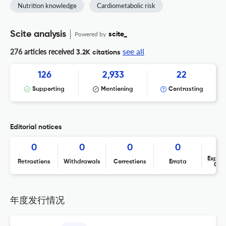
Nutrition knowledge
Cardiometabolic risk
Scite analysis
Powered by
scite_
see all
276 articles received
3.2K citations
126
2,933
22
Supporting
Mentioning
Contrasting
Editorial notices
0
0
0
0
Expres
Retractions
Withdrawals
Corrections
Errata
Con
年度发行情况