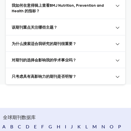
我如何在意得辑上查看BMJ Nutrition, Prevention and
Health 的指标？
该期刊重点关注哪些主题？
为什么搜索适合我研究的期刊很重要？
对期刊的选择会影响我的学术事业吗？
只考虑具有高影响力的期刊是否明智？
全球期刊数据库
A
B
C
D
E
F
G
H
I
J
K
L
M
N
O
P