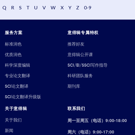
Q
R
S
T
U
V
W
X
Y
Z
0-9