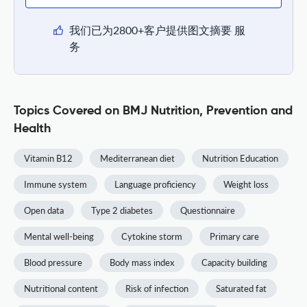
我们已为2800+客户提供图文摘要 服
务
Topics Covered on BMJ Nutrition, Prevention and
Health
Vitamin B12
Mediterranean diet
Nutrition Education
Immune system
Language proficiency
Weight loss
Open data
Type 2 diabetes
Questionnaire
Mental well-being
Cytokine storm
Primary care
Blood pressure
Body mass index
Capacity building
Nutritional content
Risk of infection
Saturated fat