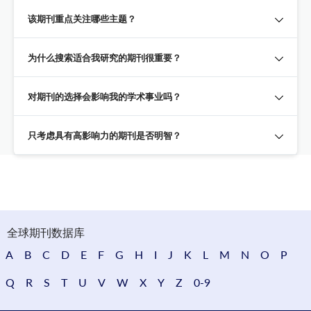
该期刊重点关注哪些主题？
为什么搜索适合我研究的期刊很重要？
对期刊的选择会影响我的学术事业吗？
只考虑具有高影响力的期刊是否明智？
全球期刊数据库
A
B
C
D
E
F
G
H
I
J
K
L
M
N
O
P
Q
R
S
T
U
V
W
X
Y
Z
0-9