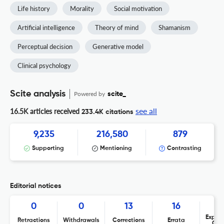
Life history
Morality
Social motivation
Artificial intelligence
Theory of mind
Shamanism
Perceptual decision
Generative model
Clinical psychology
Scite analysis
Powered by
scite_
see all
16.5K articles received
233.4K citations
9,235
216,580
879
Supporting
Mentioning
Contrasting
Editorial notices
0
0
13
16
Expres
Retractions
Withdrawals
Corrections
Errata
Con