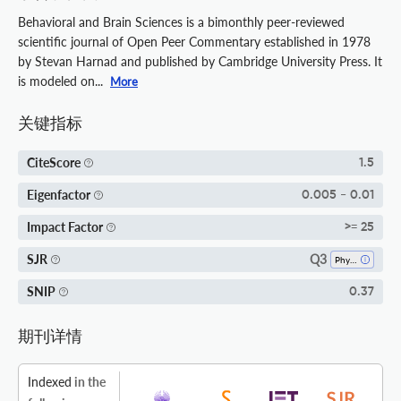
Behavioral and Brain Sciences is a bimonthly peer-reviewed
scientific journal of Open Peer Commentary established in 1978
by Stevan Harnad and published by Cambridge University Press. It
is modeled on...
More
关键指标
CiteScore
1.5
Eigenfactor
0.005 - 0.01
Impact Factor
>= 25
Q3
SJR
Physiology
SNIP
0.37
期刊详情
Indexed
in the