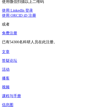
使用微信扫描以上二维码
论文发表后，通讯作者还要做什么？
使用 LinkedIn 登录
使用 ORCID iD 注册
论文发表后，你作为通讯作者的工作还没完。做好准备接到其
他研究人员、同行专家关于你论文的邮件及质询。可能是向你
或者
或其他某位作者发来的合作邀请，可能就研究的某个方面表达
免费注册
同意或反对的观点，也可能是想指出你们研究中的疏漏等
。接
下来，你还要把相关反馈发给每位作者，既因为你可能不是最
已有54300名科研人员在此注册。
适合回答这个问题的人，也因为每个作者都有知情权。
文章
了解了通讯作者在研究传播的不同阶段分别应该做什么之后，
答疑论坛
接着我们一起来勾画一个完美的通讯作者形象。像文章开头说
的那样，我会列出一些通讯作者应该具备的品质。
活动
通讯作者应该具备哪些品质？
播客
很大程度上，通讯作者扮演着行政人员的角色，但这其中也包
视频
含许多其他责任。别忘了，当别人想和作者进一步探讨你们的
课程与手册
研究，你将会是他们第一个联系的人；同时你也是那个在研究
陷入争议时要代表团队回应的人。一个合格的通讯作者应该是
信息图