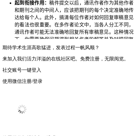
起到衔接作用：
稿件提交以后，通讯作者作为其他作者
和期刊之间的中间人，应该把期刊的每个决定准确地传
达给每个人。此外，搞清每位作者对如何回复审稿意见
的看法也很重要。在多作者论文中，当各人分工不同，
通讯作者可能无法准确地回复所有审稿意见。这种情况
下，你需要确保问题得到相关作者的解答并及时把回复
回传给期刊。
期待学术生涯高歌猛进，发表过程一帆风顺？
注意时间限制：
如果期刊对你的论文提出修改意见或疑
来加入我们活力洋溢的在线社区吧。免费注册，无限阅览。
问，应及时把修改后的稿件和说明发给期刊。
确保改后稿件清楚无误：
再三校对、检查改好的稿件。
社交账号一键登入
确保重投资料齐全：
重投之前，先确认期刊提出的所有
使用微信注册/登录
问题和质疑是否都已得到充分而系统的解决。对没有解
决的问题，务必在重投信里解释原因。
获得全体作者的重投同意：
每个作者都应参与改后稿件
的最终定稿，而从所有人那里拿到正式的书面审批就是
你作为通讯作者的职责。最好也把整理好的同意书提交
给期刊。
更新作者信息：
任何作者的所属机构产生变化，你都有
责任把相关信息更新给期刊。