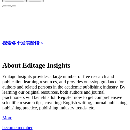
意得辑专家视点相关阅读：
如何决定论文作者的顺序？
可以在修改阶段变更通讯作者跟作者顺序吗？
不是通讯作者可以联系编辑吗？
探索各个发表阶段 >
案例分享：通讯作者在科研人员不知情的情况下将其列
入共同作者
About Editage Insights
共同通讯和共同一作的相关问题
Editage Insights provides a large number of free research and
参考资料：
publication learning resources, and provides one-stop guidance for
authors and related persons in the academic publishing industry.
By
Defining the Role of Authors and Contributors
learning our original resources, both authors and journal
Authorship, and the role of the ‘corresponding author’
practitioners will benefit a lot.
Register now to get comprehensive
How to be an Effective Corresponding Author
scientific research tips, covering: English writing, journal publishing,
What does it mean to be the corresponding author?
publishing practice, publishing industry trends, etc.
Who are corresponding authors?
More
become member