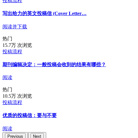
投稿流程
作为通讯作者，需要谨记你代表的是研究背后的所有作者。这
写出给力的英文投稿信 (Cover Letter…
意味着你将成为研究的代言人，而当好代言人最重要的一点就
是尊重每位作者的观点，并让他们参与到每项决策中来。最成
阅读并下载
功的通讯作者应该高度关注细节；极其遵守科研道德；在和期
热门
刊、共同作者对话时做到完全透明。
15.7万 次浏览
投稿流程
希望这篇文章能让你对通讯作者的职责有个基本的概念。如果
你对这个话题有其他疑问，欢迎留言讨论。你也可以在我们为
期刊编辑决定：一般投稿会收到的结果有哪些？
科研作者开设的
科研答疑论坛
进行提问。
阅读
附加说明：
随着越来越多合作型研究的出现，人们开始意识到
凭借个人的技术背景和专业知识可能无法解决所有问题。因
热门
此，在某些情况下，一篇论文会有多个通讯作者。不过，
并不
10.5万 次浏览
是很多期刊鼓励这种做法
。有些期刊还会要求其中一位作者出
投稿流程
任担保人，确保该研究在出版前后符合期刊的所有规定。担保
人还要为研究与稿件的伦理道德作保。这种情况下，通讯作者
优质的投稿信：要与不要
应履行其他的行政职责，确保作者和期刊之间的一切沟通顺
阅读
利、透明。
Previous
Next