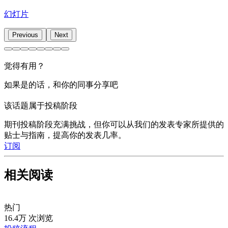
这样的：
幻灯片
能够承担所有与其他共同作者、期刊间沟通的责任，并
Previous
Next
保证沟通的透明度
愿意作为团队代表对其提交的论文负责，尤其是在发生
觉得有用？
争议时
如果是的话，和你的同事分享吧
是名出色的写手，有能力把其他作者对研究的贡献聚合
成一篇连贯的稿件
该话题属于投稿阶段
细节控，不放过任何疏漏
期刊投稿阶段充满挑战，但你可以从我们的发表专家所提供的
贴士与指南，提高你的发表几率。
对其他作者的所属机构、邮箱地址等信息的更新情况反
订阅
应够快
懂一点沟通技巧，在和期刊对话时展现出高情商
相关阅读
资历够深，能推动年轻研究员完成工作
对发表流程有足够的经验
热门
16.4万 次浏览
够稳定，能存放并保护所有研究相关文件至少六年