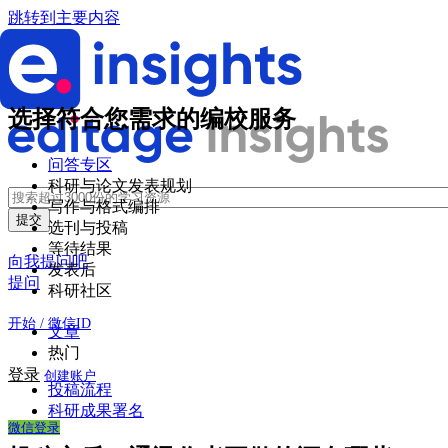
跳转到主要内容
选择符合您需求的编校服务
问答专区
科研与论文发表规划
写作与格式编排
选刊与投稿
等待结果
向我提问吧
发表后
提问
科研社区
开始 / 微信ID
文章
热门
登录
创建账户
投稿流程
科研成果署名
微信登录