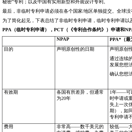
秘密”专利；以及中国有实用新型和外观设计专利。
最后，非临时专利申请必须在各个国家/地区单独提交。全球没
为了简化起见，下表总结了非临时专利申请，临时专利申请以及
PPA
（临时专利申请），PCT（《专利合作条约》）申请和NP
NPAP
PPA*
（最
目的
声明原创性的日期
声明原创
通过连续
发展您想
确认您想
有效期
各国有所差异，但通常
1
年——可
为
20
年
时申请或
失上一次
期），如
专利申请
费用
非常高——数千美元的
较低——大