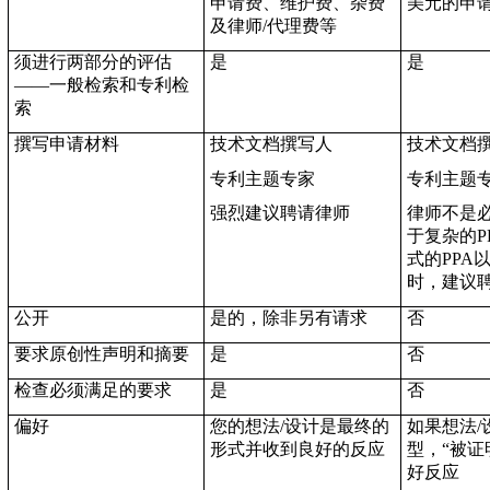
申请费、维护费、杂费
美元的申
及律师/代理费等
须进行两部分的评估
是
是
——一般检索和专利检
索
撰写申请材料
技术文档撰写人
技术文档
专利主题专家
专利主题
强烈建议聘请律师
律师不是
于复杂的P
式的PPA
时，建议
公开
是的，除非另有请求
否
要求原创性声明和摘要
是
否
检查必须满足的要求
是
否
偏好
您的想法
/
设计是最终的
如果想法
/
形式并收到良好的反应
型，“被证
好反应