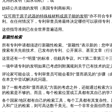
无用的发明（如永动机）；或
妨碍公共道德的发明（美国专利商标局）
“
仅可用于原子武器的特殊核材料或原子能的发明
”亦不符合专
利。在任何情况下，专利审查员将最终决定哪些可以获得专利，
这些指导准则已在全世界普遍适用。
新颖性检索
所有专利申请都须进行新颖性检索。
“新颖性”表示新的：
您申
搜索有关先前技术、已发布的专利、公开展示、甚至文章（行
这里还有一个“明显”的标准，但颇具争议。PCT第二章第三十
一项申请专利的发明如果已考虑到附属规则关于已有技术的定
评论家可能会说，专利审查员可能会看到
“显而易见的”步骤（
在本文中尝试解决此问题。
除了一般考虑和“显而易见”方面的考虑之外，还能通过检索方
的检索是不够的。而且，每个检索位置或工具都有其自己的学
各个国家/地区都有自己的检索工具，每个工具都有其复杂性。
入和广泛的检索，则可高达数千美元。
有一个非常全面但昂贵