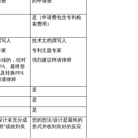
请费
的申请费
是（申请费包含专利检
索费用）
撰写人
技术文档撰写人
专家
专利主题专家
必须的，但对
强烈建议聘请律师
PA、最终形
以及转换PPA
聘请律师
是
是
是
设计未充分成
您的想法
/
设计是最终的
明”或收到良
形式并收到良好的反应