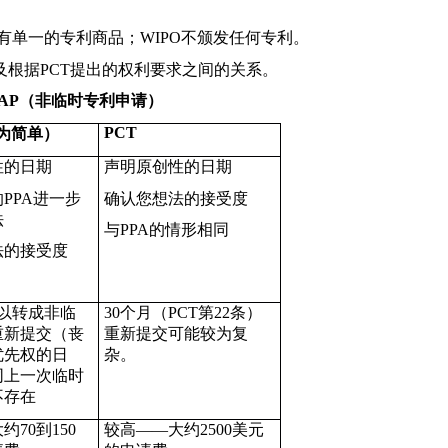
有单一的专利商品；WIPO不颁发任何专利。
根据PCT提出的权利要求之间的关系。
AP
（非临时专利申请）
PCT
为简单）
性的日期
声明原创性的日期
的
PPA
进一步
确认您想法的接受度
法
与
PPA
的情形相同
法的接受度
以转成非临
30
个月（PCT第22条）
重新提交（丧
重新提交可能较为复
优先权的日
杂。
同上一次临时
不存在
约70到150
较高——大约2
500
美元