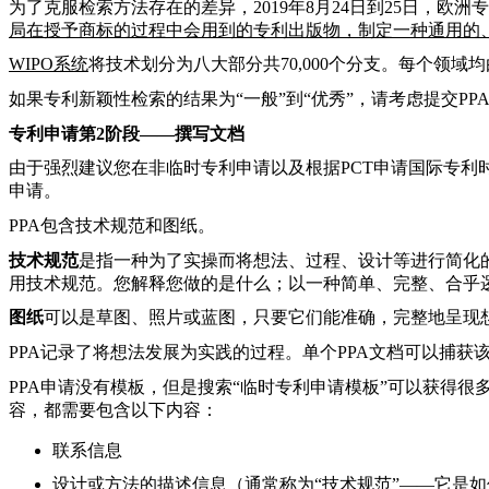
为了克服检索方法存在的差异，2019年8月24日到25日，欧
局在授予商标的过程中会用到的专利出版物，制定一种通用的
WIPO
系统
将技术划分为八大部分共70,000个分支。
每个领域均
如果专利新颖性检索的结果为
“一般”到“优秀”，请考虑提交PP
专利申请第
2
阶段——撰写文档
由于强烈建议您在非临时专利申请以及根据PCT申请国际专利
申请。
PPA
包含技术规范和图纸。
技术规范
是指一种为了实操而将想法、过程、设计等进行简化
用技术规范。您解释您做的是什么；以一种简单、完整、合乎
图纸
可以是草图、照片或蓝图，只要它们能准确，完整地呈现
PPA
记录了将想法发展为实践的过程。单个PPA文档可以捕获该
PPA
申请没有模板，但是搜索
“临时专利申请模板”可以获得很
容，都需要包含以下内容：
联系信息
设计或方法的描述信息（通常称为“技术规范”——它是