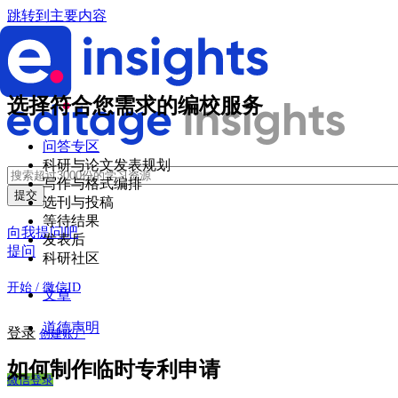
跳转到主要内容
选择符合您需求的编校服务
问答专区
科研与论文发表规划
写作与格式编排
选刊与投稿
等待结果
向我提问吧
发表后
提问
科研社区
开始 / 微信ID
文章
道德声明
登录
创建账户
如何制作临时专利申请
微信登录