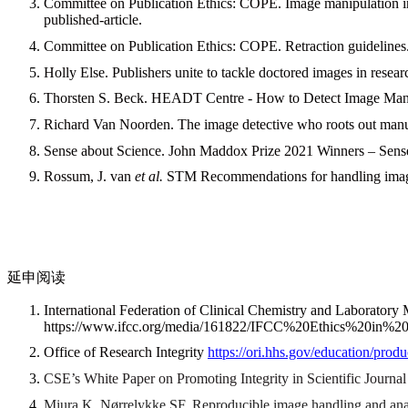
Committee on Publication Ethics: COPE. Image manipulation in
published-article.
Committee on Publication Ethics: COPE. Retraction guidelines
Holly Else. Publishers unite to tackle doctored images in resea
Thorsten S. Beck. HEADT Centre - How to Detect Image Mani
Richard Van Noorden. The image detective who roots out manus
Sense about Science. John Maddox Prize 2021 Winners – Sense 
Rossum, J. van
et al.
STM Recommendations for handling image 
延申阅读
International Federation of Clinical Chemistry and Laboratory
https://www.ifcc.org/media/161822/IFCC%20Ethics%20in%20
Office of Research Integrity
https://ori.hhs.gov/education/produ
CSE’s White Paper on Promoting Integrity in Scientific Journal
Miura K, Nørrelykke SF. Reproducible image handling and a