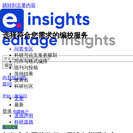
跳转到主要内容
选择符合您需求的编校服务
问答专区
科研与论文发表规划
写作与格式编排
选刊与投稿
等待结果
向我提问吧
发表后
提问
科研社区
开始 / 微信ID
文章
最新
登录
创建账户
道德声明
科研道德
微信登录