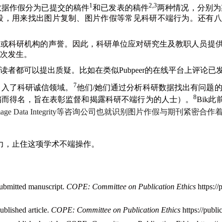
1
2,3
数据作假分为已提交的稿件
和已发表的稿件
两种情况，分别为
段，用来找出图片复制、图片作假等常见科研不端行为。还有八
校或科研机构的声誉。因此，科研单位应对研究生及教职人员提
次发生。
读者都可以提出质疑。比如在类似
Pubpeer
的在线平台上评论已
7
引入了科研诚信领域。
他们
/
她们通过分析科研数据找出有问题
8
编而得名，旨在表彰监督和揭露科研不端行为的人士）。
Bik
此
age Data Integrity
等咨询公司也就识别图片作假与期刊紧密合作
力，止住这项学术不端操作。
submitted manuscript.
COPE: Committee on Publication Ethics
https://
blished article.
COPE: Committee on Publication Ethics
https://publi