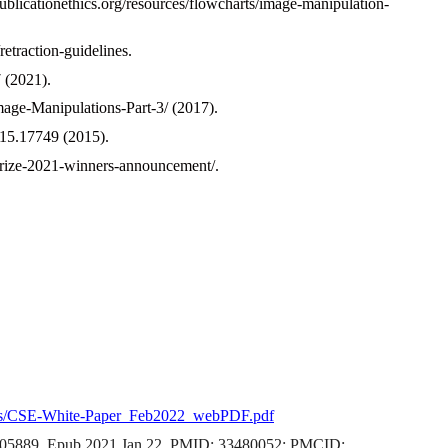
publicationethics.org/resources/flowcharts/image-manipulation-
retraction-guidelines.
 (2021).
mage-Manipulations-Part-3/ (2017).
015.17749 (2015).
-prize-2021-winners-announcement/.
loads/CSE-White-Paper_Feb2022_webPDF.pdf
20105889. Epub 2021 Jan 22. PMID: 33480052; PMCID: