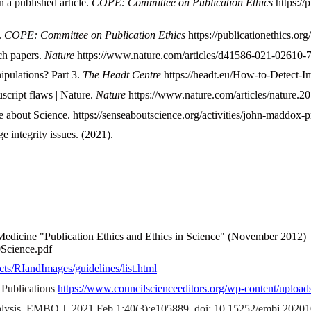
 a published article.
COPE: Committee on Publication Ethics
https://
.
COPE: Committee on Publication Ethics
https://publicationethics.org/
rch papers.
Nature
https://www.nature.com/articles/d41586-021-02610-7
pulations? Part 3.
The Headt Centre
https://headt.eu/How-to-Detect-I
cript flaws | Nature.
Nature
https://www.nature.com/articles/nature.2
about Science. https://senseaboutscience.org/activities/john-maddox
integrity issues. (2021).
 Medicine "Publication Ethics and Ethics in Science" (November 2012)
Science.pdf
cts/RIandImages/guidelines/list.html
 Publications
https://www.councilscienceeditors.org/wp-content/up
nalysis. EMBO J. 2021 Feb 1;40(3):e105889. doi: 10.15252/embj.20