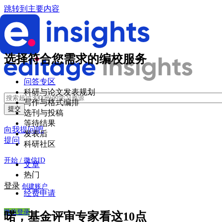
跳转到主要内容
选择符合您需求的编校服务
问答专区
科研与论文发表规划
写作与格式编排
选刊与投稿
等待结果
向我提问吧
发表后
提问
科研社区
开始 / 微信ID
文章
热门
登录
创建账户
经费申请
微信登录
喏，基金评审专家看这10点