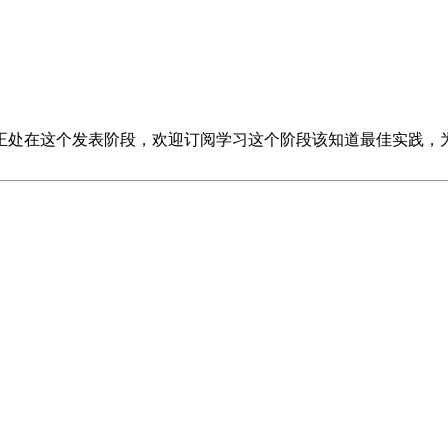
会出现。
你必须让评审意识到你考虑了可能出现的问题，并且你
体的，并且解决方法也要符合实际。例如，你不能说：“一个可
问题的描述应该像“使用光谱学技术表征分子时，可能因分子结
其他技术来表征分子结构”。
正处在这个发表阶段，欢迎订阅学习这个阶段该知道最佳实践，
让评审觉得你对你的方案进行了深入思考，并且你有较大的概率
使用文字形式的工作进度，我建议你考虑使用图表。随便在网上
备看你的项目申请书，而不会把整个文档都打印出来。这意味着你
所有的图片、表格和方案都在一页上，这样读者就不需要上下滑
绝你的申请。任何不符合规范（页边距、字体大小、参考文献格
为了确保万无一失，请再检查一遍**。