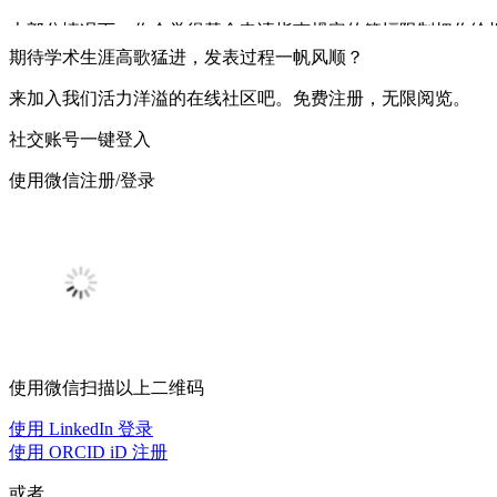
大部分情况下，你会觉得基金申请指南规定的篇幅限制把你给
篇幅都异常珍贵。但是，
利用篇幅最好的办法并不是用尽可能
期待学术生涯高歌猛进，发表过程一帆风顺？
插图非常重要，它们能为申请书添色不少，也可以用来分开文
来加入我们活力洋溢的在线社区吧。免费注册，无限阅览。
内容，那你简直就是暴殄天物了。同时，请确保插图中的文字
社交账号一键登入
清晰。因此，请确保最终尺寸插图中的文字还是可以认清的。
使用微信注册/登录
② 确保申请书已由母语者校对
即使是对外语有深入了解的人，也可能会在句式句法或是其他
以在网上找人**。毕竟，你绝对不想让评审因申请书中的文字
③ 有效运用目标页
并不是每一份申请书都有一个专门用于明确目标的部分，但是
一定几率评审只会读这些目标页而不是整个文档。
并且更可能
使用微信扫描以上二维码
用，清楚简洁地把申请书的最强项体现出来。认真考虑使用至
使用 LinkedIn 登录
④ 要言简意赅
使用 ORCID iD 注册
使用过分复杂的长句或画蛇添足地运用高深词汇并不会给你加
或者