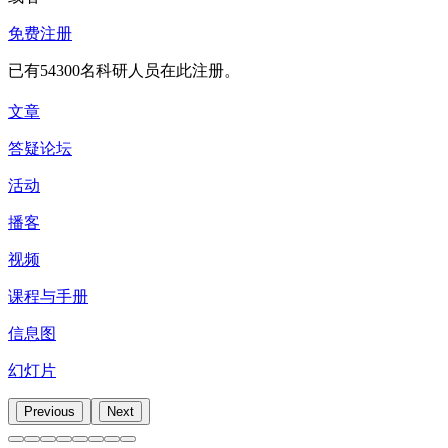
的可读性。在写项目申请时，分段要比其他文体更频繁。总的
免费注册
目内容上
。
已有54300名科研人员在此注册。
⑤ 要具体
文章
不要说“我将治愈癌症”，不好意思，你可能根本做不到这点
个定论很难，并且这很可能和个人倾向和具体领域有关。但总
答疑论坛
让评审明白我确实考虑了如何执行这个研究计划
。下面我们看
活动
过细：我们将称取10毫克样品，将其放入一支 NMR 试
播客
过粗：我们将利用 NMR 谱分析。
视频
刚好：我们计划利用 1H NMR 谱分析方法，通过监
课程与手册
亦可：我们计划遵循文献中普遍使用的先例，使用 1H N
信息图
注意：最后一种方式仅适用于文献中的先例确实已被广泛
要求你去查阅第十二条一样。
幻灯片
Previous
Next
⑥ 囊括潜在问题和多种解决途径