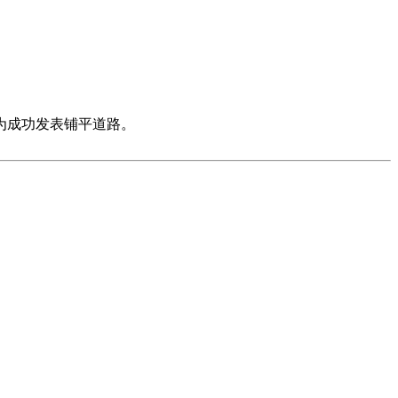
有多种解决问题的方法
。你不应该让评审担心，觉得你的申请在
能的问题是每一个环节都会失败”，你的解决方式也不能是“我
构的高度灵活性而出现困难”。对这个问题来说，解决方式就会
为成功发表铺平道路。
对其进行现实可行的研究
。进度表还会向评审明确你觉得最重
搜索，你都能很快找到一些夺人眼球的基金申请工作进度表的好
申请书的格式应该让屏幕上的可读性最大化
。在实际操作中，你
动才能看全了。
式等）的部分都会成为评审拒绝你的理由，不要给他们这个理