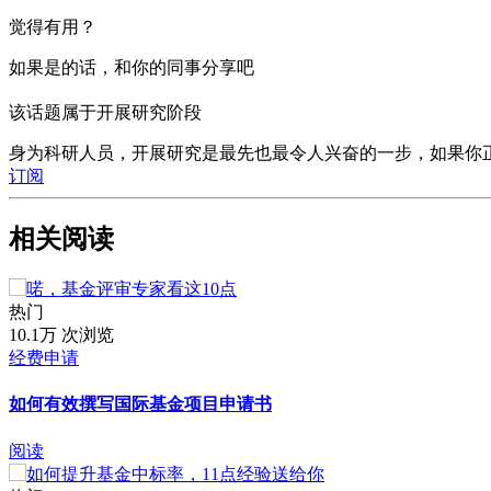
这一点很关键。每个做研究的人都知道，天不遂人愿，问题总
觉得有用？
科学上是不成立的，并且在这种情况下你还不知道怎么办。
如果是的话，和你的同事分享吧
注意：这部分可能有点棘手，你要确保你指出的问题是现实且具
会把所有东西都扔进垃圾桶，回头还把楼烧了”。相反地，你对
该话题属于开展研究阶段
是“我们不会单纯依赖光谱学技术，而是将探讨通过显微成像等
身为科研人员，开展研究是最先也最令人兴奋的一步，如果你
⑦ 添加进度表
订阅
就像添加“潜在问题和解决途径”部分一样，添加一个
进度表会
要、最耗时的部分以及你认为的能较快完成的部分。尽量不要
相关阅读
例子。
⑧ 假设没人会打印你的申请
热门
10.1万 次浏览
现在已经是2019年了，评审基金的人很大概率会通过电子设
经费申请
应该尽量避免在页面上分栏，最好使用白底黑字，并且要确保
如何有效撰写国际基金项目申请书
⑨ 反复确认申请书符合规范
阅读
因为基金立项率如此之低，所以评审们基本上是在找理由来拒
由。
检查你是否遵循了所有规定，然后再检查一遍。*
*最后，