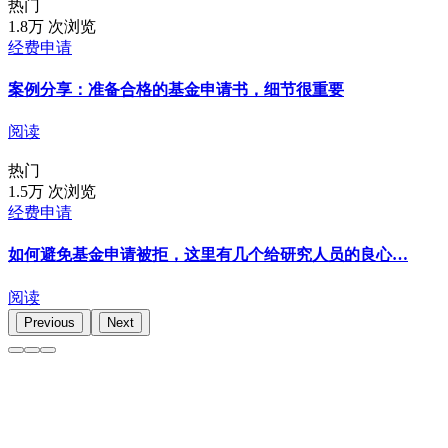
热门
1.8万 次浏览
⑩ 在附信中要求指派特定的评审专家
经费申请
在很多情况下，你都有机会影响评审专家的具体人选。在 NIH
案例分享：准备合格的基金申请书，细节很重要
建议，请利用好这个机会。当然，你要确保你建议的专家有可
阅读
不要提名那些领域内的顶尖大牛，因为他们可能太忙了，不会
过一两次交道的副教授级别的专家，但是你们的关系不应该过
热门
1.5万 次浏览
如果你的申请被拒了，不要灰心。记住，大部分基金申请都会
经费申请
不要放弃，继续申请，永远在路上。
如何避免基金申请被拒，这里有几个给研究人员的良心…
相关阅读
阅读
国自然基金标书写作指南
Previous
Next
在学术生涯的不同阶段，如何选择正确的基金
如何有效撰写国际基金项目申请书
科研基金—谁来赞助？