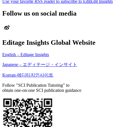
Use your favorite RSS reader to subscribe to EditEdit Insights
Follow us on social media
Editage Insights Global Website
English – Editage Insights
Japanese – エディテージ・インサイト
Korean-에디티지인사이트
Follow "SCI Publication Tutoring" to
obtain one-on-one SCI publication guidance