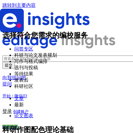
跳转到主要内容
选择符合您需求的编校服务
问答专区
科研与论文发表规划
写作与格式编排
选刊与投稿
等待结果
向我提问吧
发表后
提问
科研社区
开始 / 微信ID
文章
最新
登录
创建账户
论文图表
微信登录
科研作图配色理论基础