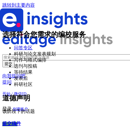
跳转到主要内容
选择符合您需求的编校服务
问答专区
科研与论文发表规划
写作与格式编排
选刊与投稿
等待结果
向我提问吧
发表后
提问
科研社区
开始 / 微信ID
道德声明
登录
创建账户
该阶段下的话题
提交稿件
微信登录