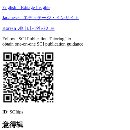
English – Editage Insights
Japanese – エディテージ・インサイト
Korean-에디티지인사이트
Follow "SCI Publication Tutoring" to
obtain one-on-one SCI publication guidance
ID: SCItips
意得辑