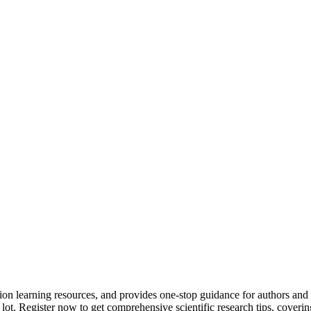
tion learning resources, and provides one-stop guidance for authors and
 lot.
Register now to get comprehensive scientific research tips, coverin