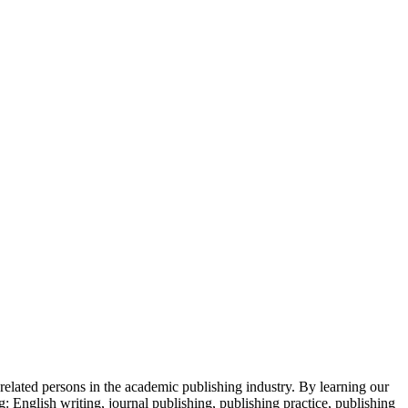
 related persons in the academic publishing industry.
By learning our
g: English writing, journal publishing, publishing practice, publishing