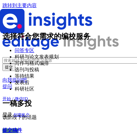
跳转到主要内容
选择符合您需求的编校服务
问答专区
科研与论文发表规划
写作与格式编排
选刊与投稿
等待结果
向我提问吧
发表后
提问
科研社区
开始 / 微信ID
一稿多投
登录
创建账户
该阶段下的话题
提交稿件
微信登录