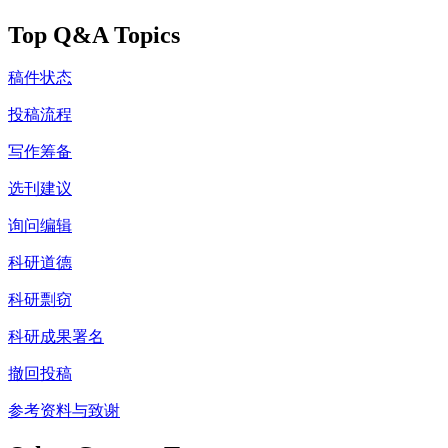
Top Q&A Topics
稿件状态
投稿流程
写作筹备
选刊建议
询问编辑
科研道德
科研剽窃
科研成果署名
撤回投稿
参考资料与致谢