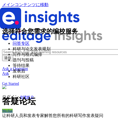
メインコンテンツに移動
选择符合您需求的编校服务
问答专区
科研与论文发表规划
写作与格式编排
选刊与投稿
等待结果
Ask a Question
发表后
Ask
科研社区
Get Started
ログイン
创建账户
答疑论坛
Wechat
让科研人员和发表专家解答您所有的科研写作发表疑问