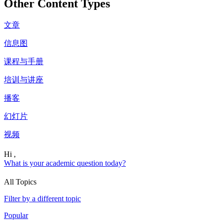
Other Content Types
文章
信息图
课程与手册
培训与讲座
播客
幻灯片
视频
Hi ,
What is your academic question today?
All Topics
Filter by a different topic
Popular