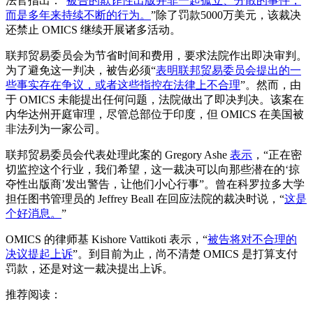
法官指出：“
被告的欺诈性出版并非一起孤立、分散的事件，
而是多年来持续不断的行为。
”除了罚款5000万美元，该裁决
还禁止 OMICS 继续开展诸多活动。
联邦贸易委员会为节省时间和费用，要求法院作出即决审判。
为了避免这一判决，被告必须“
表明联邦贸易委员会提出的一
些事实存在争议，或者这些指控在法律上不合理
”。然而，由
于 OMICS 未能提出任何问题，法院做出了即决判决。该案在
内华达州开庭审理，尽管总部位于印度，但 OMICS 在美国被
非法列为一家公司。
联邦贸易委员会代表处理此案的 Gregory Ashe
表示
，“正在密
切监控这个行业，我们希望，这一裁决可以向那些潜在的‘掠
夺性出版商’发出警告，让他们小心行事”。曾在科罗拉多大学
担任图书管理员的 Jeffrey Beall 在回应法院的裁决时说，“
这是
个好消息。
”
OMICS 的律师基 Kishore Vattikoti 表示，“
被告将对不合理的
决议提起上诉
”。到目前为止，尚不清楚 OMICS 是打算支付
罚款，还是对这一裁决提出上诉。
推荐阅读：