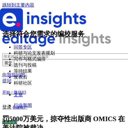
跳转到主要内容
选择符合您需求的编校服务
问答专区
科研与论文发表规划
写作与格式编排
选刊与投稿
等待结果
向我提问吧
发表后
提问
科研社区
开始 / 微信ID
文章
行业新闻
登录
创建账户
罚5000万美元，掠夺性出版商 OMICS 在
微信登录
美法院被裁决