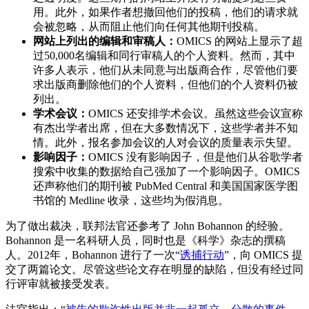
用。此外，如果作者想撤回他们的投稿，他们的请求就
会被忽略，从而阻止他们向任何其他期刊投稿。
网站上列出的编辑和审稿人：
OMICS 的网站上显示了超
过50,000名编辑和同行审稿人的个人资料。然而，其中
许多人表示，他们从未同意与出版商合作，尽管他们要
求出版商删除他们的个人资料，但他们的个人资料仍被
列出。
学术会议：
OMICS 还安排学术会议。虽然这些会议宣称
有杰出学者出席，但在大多数情况下，这些学者并不知
情。此外，报名参加会议的人对会议的质量表示失望。
影响因子：
OMICS 没有影响因子，但是他们从谷歌学者
搜索中收集的数据给自己强加了一个影响因子。OMICS
还声称他们的期刊被 PubMed Central 和美国国家医学图
书馆的 Medline 收录，这些均为假消息。
为了做出裁决，联邦法官还参考了 John Bohannon 的经验。
Bohannon 是一名科研人员，同时也是《科学》杂志的撰稿
人。2012年，Bohannon 进行了一次“
诱捕行动
”，向 OMICS 提
交了两篇论文。尽管这些论文存在明显的缺陷，但没有经过同
行评审就被接受发表。