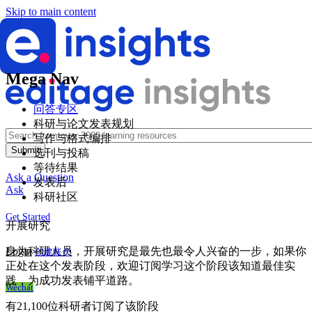
Skip to main content
Mega Nav
问答专区
科研与论文发表规划
写作与格式编排
选刊与投稿
等待结果
Ask a Question
发表后
Ask
科研社区
Get Started
开展研究
Login
身为科研人员，开展研究是最先也最令人兴奋的一步，如果你
创建账户
正处在这个发表阶段，欢迎订阅学习这个阶段该知道最佳实
践，为成功发表铺平道路。
Wechat
有21,100位科研者订阅了该阶段