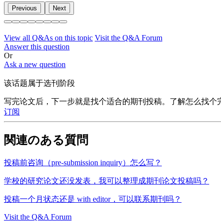
Previous
Next
View all Q&As on this topic
Visit the Q&A Forum
Answer this question
Or
Ask a new question
该话题属于选刊阶段
写完论文后，下一步就是找个适合的期刊投稿。了解怎么找个
订阅
関連のある質問
投稿前咨询（pre-submission inquiry）怎么写？
学校的研究论文还没发表，我可以整理成期刊论文投稿吗？
投稿一个月状态还是 with editor，可以联系期刊吗？
Visit the Q&A Forum