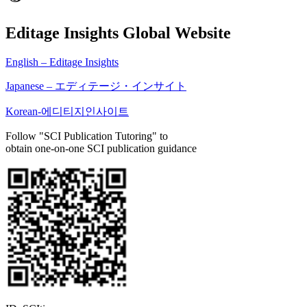
Editage Insights Global Website
English – Editage Insights
Japanese – エディテージ・インサイト
Korean-에디티지인사이트
Follow "SCI Publication Tutoring" to
obtain one-on-one SCI publication guidance