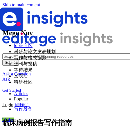
Skip to main content
Mega Nav
问答专区
科研与论文发表规划
写作与格式编排
选刊与投稿
等待结果
Ask a Question
发表后
Ask
科研社区
Get Started
Articles
Popular
Login
创建账户
写作筹备
Wechat
临床病例报告写作指南