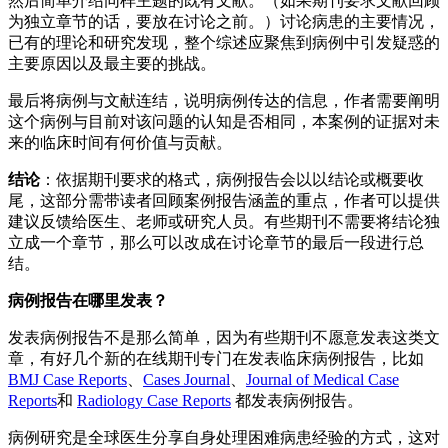
然后简单介绍同样主题的既有文献。（如果期刊要求文献回顾
为独立章节的话，要放在讨论之前。）讨论病患的主要情况，
已有的理论和研究发现，整个综述应聚焦到病例中引发疑惑的
主要原因以及最主要的挑战。
最后将病例与文献连结，说明病例传达的信息，作者需要阐明
这个病例与目前对该问题的认知是否相同，本案例的证据对未
来的临床时间有何价值与贡献。
结论
：依据期刊要求的格式，病例报告会以以结论或概要收
尾，这部分需带读者回顾案例报告涵盖的重点，作者可以提供
建议反馈给医生、老师或研究人员。有些期刊不需要将结论独
立成一个章节，那么可以改成在讨论章节的最后一段进行总
结。
病例报告在哪里发表？
发表病例报告不是那么简单，因为有些期刊不愿意发表这类文
章，有好几个新的在线期刊专门在发表临床病例报告，比如
BMJ Case Reports
、
Cases Journal
、
Journal of Medical Case
Reports
和
Radiology Case Reports
都发表病例报告。
病例研究是全球医生分享自身处理困难病患经验的方式，这对