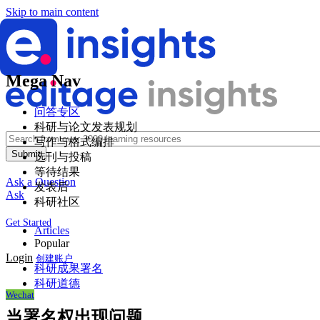
Skip to main content
Mega Nav
问答专区
科研与论文发表规划
写作与格式编排
选刊与投稿
等待结果
Ask a Question
发表后
Ask
科研社区
Get Started
Articles
Popular
Login
创建账户
科研成果署名
科研道德
Wechat
当署名权出现问题