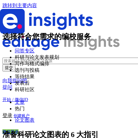
跳转到主要内容
选择符合您需求的编校服务
问答专区
科研与论文发表规划
写作与格式编排
选刊与投稿
等待结果
向我提问吧
发表后
提问
科研社区
开始 / 微信ID
文章
热门
登录
创建账户
论文图表
微信登录
准备科研论文图表的 6 大指引