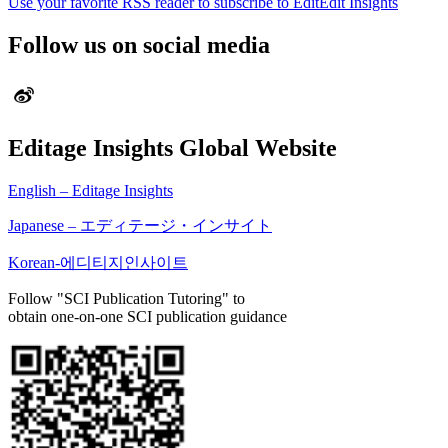
Use your favorite RSS reader to subscribe to EditEdit Insights
Follow us on social media
Editage Insights Global Website
English – Editage Insights
Japanese – エディテージ・インサイト
Korean-에디티지인사이트
Follow "SCI Publication Tutoring" to
obtain one-on-one SCI publication guidance