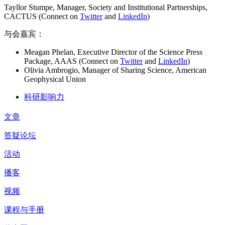
Tayllor Stumpe, Manager, Society and Institutional Partnerships,
CACTUS (Connect on
Twitter
and
LinkedIn
)
与会嘉宾：
Meagan Phelan, Executive Director of the Science Press
Package, AAAS (Connect on
Twitter
and
LinkedIn
)
Olivia Ambrogio, Manager of Sharing Science, American
Geophysical Union
科研影响力
文章
答疑论坛
活动
播客
视频
课程与手册