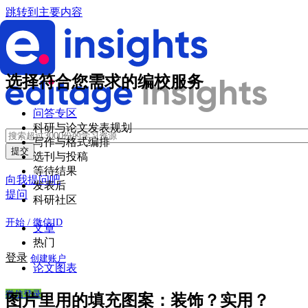
跳转到主要内容
选择符合您需求的编校服务
问答专区
科研与论文发表规划
写作与格式编排
选刊与投稿
等待结果
向我提问吧
发表后
提问
科研社区
开始 / 微信ID
文章
热门
登录
创建账户
论文图表
微信登录
图片里用的填充图案：装饰？实用？