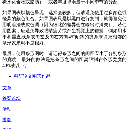
碳水化合物或脂肪），或者年度降雨量于不同季节的分配。
如果图表以颜色呈现，选择会较多，但请避免使用过多颜色或
怪异的颜色组合。如果图表只是以黑白进行复制，就得避免使
用明暗法或灰色调（因为彼此的差异会在输出时消失）。若使
用图案，应避免导致眼睛疲劳或产生视觉上的错觉，例如用水
平和垂直线条或向左及向右方向
45°
倾斜的线条来填充相邻的
条形效果就不是很好。
最后，使用条形图时，请记得条形之间的间距应小于各别条形
的宽度，最好的做法是把条形之间的距离限制在条形宽度的
40%
或以下。
科研论文图形作品
文章
答疑论坛
活动
播客