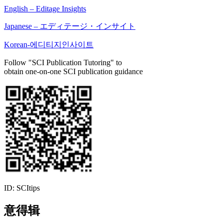
English – Editage Insights
Japanese – エディテージ・インサイト
Korean-에디티지인사이트
Follow "SCI Publication Tutoring" to
obtain one-on-one SCI publication guidance
ID: SCItips
意得辑