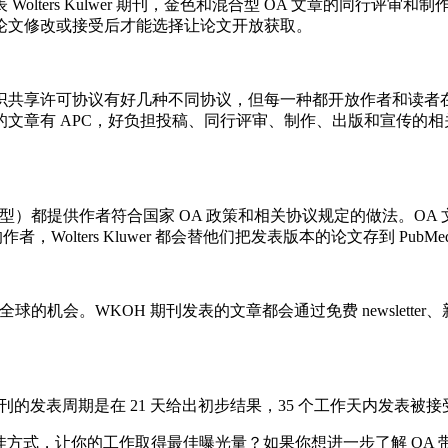
lters Kulwer 期刊，金色和混合型 OA 文章的同行评
论文修改或接受后才能选择让论文开放获取。
识共享许可协议有好几种不同协议，但每一种都开放作者和读者
文章有 APC，好负担投稿、同行评审、制作、出版和宣传的
（金色和混合型）都提供作者符合国家 OA 政策和相关协议规定的做
者，Wolters Kluwer 都会替他们把发表版本的论文存到 PubMed 
球的机会。WKOH 期刊发表的文章都会通过免费 newslett
 OA 期刊的发表周期是在 21 天给出初步结果，35 个工作天内发表被
绝佳方式，让你的工作取得最佳曝光量？如果你想进一步了解 OA