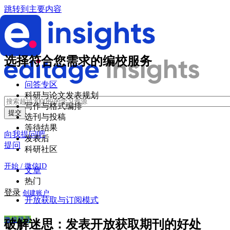
跳转到主要内容
选择符合您需求的编校服务
问答专区
科研与论文发表规划
写作与格式编排
选刊与投稿
等待结果
向我提问吧
发表后
提问
科研社区
开始 / 微信ID
文章
热门
登录
创建账户
开放获取与订阅模式
微信登录
破解迷思：发表开放获取期刊的好处