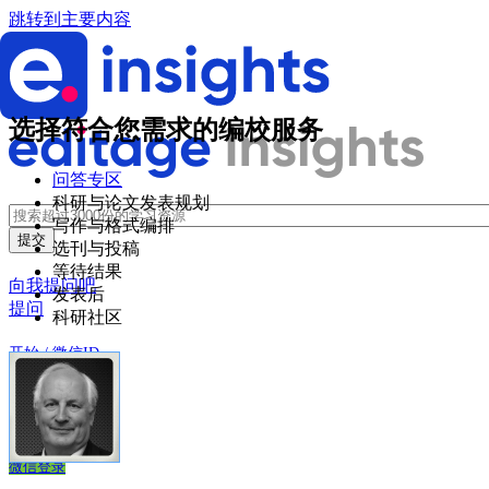
跳转到主要内容
选择符合您需求的编校服务
问答专区
科研与论文发表规划
写作与格式编排
选刊与投稿
等待结果
向我提问吧
发表后
提问
科研社区
开始 / 微信ID
登录
创建账户
微信登录