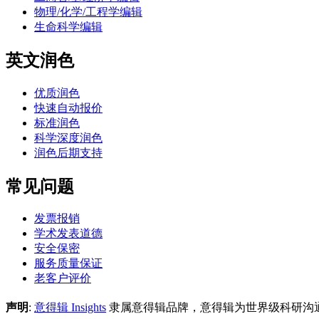
物理/化学/工程学编辑
生命科学编辑
英文润色
优质润色
快速自动报价
标准润色
科学深度润色
润色后期支持
常见问题
发票报销
学术发表道德
安全保密
服务质量保证
老客户评价
声明
:
意得辑 Insights
隶属意得辑品牌，意得辑为世界级科研沟通解