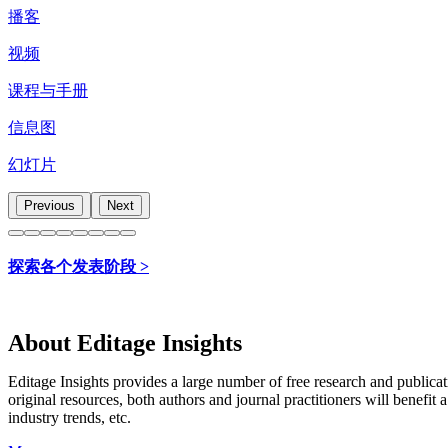
播客
视频
课程与手册
信息图
幻灯片
Previous
Next
探索各个发表阶段 >
About Editage Insights
Editage Insights provides a large number of free research and publica
original resources, both authors and journal practitioners will benefit a
industry trends, etc.