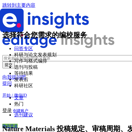
跳转到主要内容
选择符合您需求的编校服务
问答专区
科研与论文发表规划
写作与格式编排
选刊与投稿
等待结果
向我提问吧
发表后
提问
科研社区
开始 / 微信ID
文章
热门
登录
创建账户
选刊建议
微信登录
Nature Materials 投稿规定、审稿