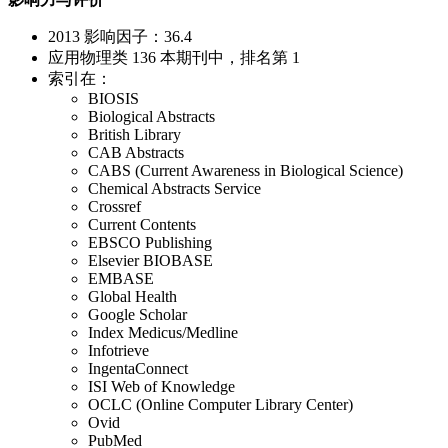
2013 影响因子：36.4
应用物理类 136 本期刊中，排名第 1
索引在：
BIOSIS
Biological Abstracts
British Library
CAB Abstracts
CABS (Current Awareness in Biological Science)
Chemical Abstracts Service
Crossref
Current Contents
EBSCO Publishing
Elsevier BIOBASE
EMBASE
Global Health
Google Scholar
Index Medicus/Medline
Infotrieve
IngentaConnect
ISI Web of Knowledge
OCLC (Online Computer Library Center)
Ovid
PubMed