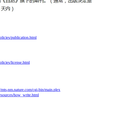
licies/publication.html
licies/license.html
://mts-nm.nature.com/cgi-bin/main.plex
esources/how_write.html