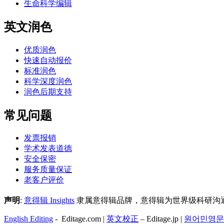
生命科学编辑
英文润色
优质润色
快速自动报价
标准润色
科学深度润色
润色后期支持
常见问题
发票报销
学术发表道德
安全保密
服务质量保证
老客户评价
声明
:
意得辑 Insights
隶属意得辑品牌，意得辑为世界级科研沟通解
English Editing
- Editage.com |
英文校正
– Editage.jp |
원어민영문