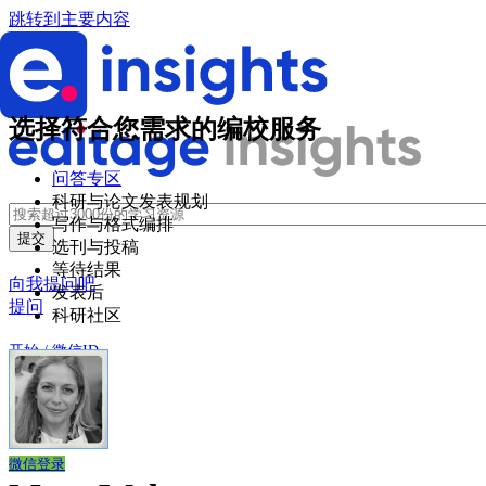
跳转到主要内容
选择符合您需求的编校服务
问答专区
科研与论文发表规划
写作与格式编排
选刊与投稿
等待结果
向我提问吧
发表后
提问
科研社区
开始 / 微信ID
登录
创建账户
微信登录