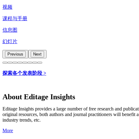
视频
课程与手册
信息图
幻灯片
Previous
Next
探索各个发表阶段 >
About Editage Insights
Editage Insights provides a large number of free research and publica
original resources, both authors and journal practitioners will benefit a
industry trends, etc.
More