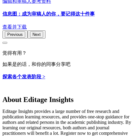
编辑和审稿人参考资料
信息图：成为审稿人的你，要记得这十件事
查看并下载
Previous
Next
觉得有用？
如果是的话，和你的同事分享吧
探索各个发表阶段 >
About Editage Insights
Editage Insights provides a large number of free research and
publication learning resources, and provides one-stop guidance for
authors and related persons in the academic publishing industry.
By
learning our original resources, both authors and journal
practitioners will benefit a lot.
Register now to get comprehensive