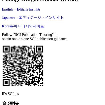
English – Editage Insights
Japanese – エディテージ・インサイト
Korean-에디티지인사이트
Follow "SCI Publication Tutoring" to
obtain one-on-one SCI publication guidance
ID: SCItips
意得辑