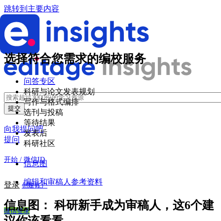
跳转到主要内容
选择符合您需求的编校服务
问答专区
科研与论文发表规划
写作与格式编排
选刊与投稿
等待结果
向我提问吧
发表后
提问
科研社区
开始 / 微信ID
信息图
编辑和审稿人参考资料
登录
创建账户
信息图：
科研新手成为审稿人，这6个建
微信登录
议你该看看