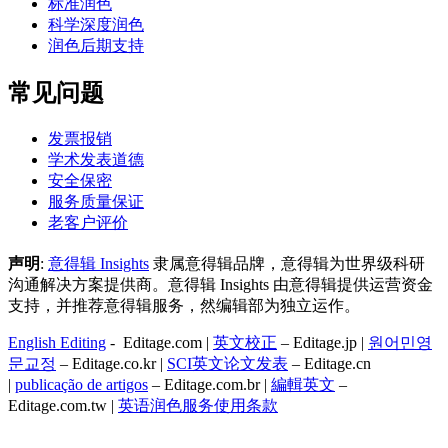
标准润色
科学深度润色
润色后期支持
常见问题
发票报销
学术发表道德
安全保密
服务质量保证
老客户评价
声明
:
意得辑 Insights
隶属意得辑品牌，意得辑为世界级科研
沟通解决方案提供商。意得辑 Insights 由意得辑提供运营资金
支持，并推荐意得辑服务，然编辑部为独立运作。
English Editing
- Editage.com |
英文校正
– Editage.jp |
원어민영
문교정
– Editage.co.kr |
SCI英文论文发表
– Editage.cn
|
publicação de artigos
– Editage.com.br |
編輯英文
–
Editage.com.tw |
英语润色服务
使用条款