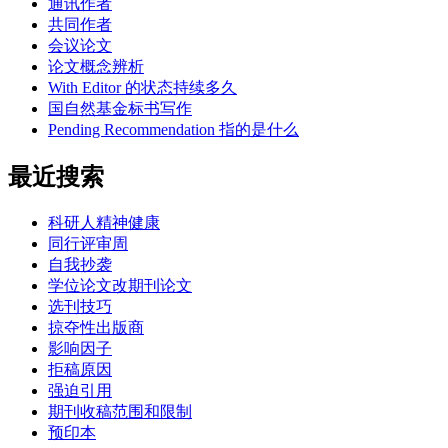
通讯作者
共同作者
会议论文
论文概念辨析
With Editor 的状态持续多久
国自然基金标书写作
Pending Recommendation 指的是什么
最近搜索
科研人精神健康
同行评审周
自我抄袭
学位论文改期刊论文
选刊技巧
掠夺性出版商
影响因子
拒稿原因
强迫引用
期刊收稿范围和限制
预印本