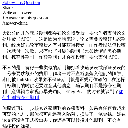
Follow this Question
Share
Write an answer...
1
Answer to this question
Answer-china
大部分的开放获取期刊都会在论文接受后，要求作者支付论文
处理费（APC），这是因为平均来说，论文需要投稿好几家期
刊、经历好几轮审稿后才有可能获得接受，而作者没法每投稿
一次就付一次款。只有那些可疑的期刊（比如所谓的黑心期
刊、掠夺性期刊、诈欺期刊）才会在投稿时要求支付 APC。
不幸的是，有好一些类似的期刊都打着快速发表或保证发表的
口号来要求额外的费用，作者一时不查就会落入他们的陷阱。
期刊被 PubMed 收录并不保证期刊就是正规可信赖的，在选择
目标期刊的时候还要注意其他信息，确认期刊不是掠夺性期
刊，意得辑专家视点早先访问 Jeffrey Beall 的时候就谈到了
如
何判别掠夺性期刊
。
你应该再进一步核实这家期刊的各项资料，如果有任何看起来
可疑的地方，那你很可能是落入陷阱，损失了一笔金钱。好在
论文还没有正式投出去，你还是可以转投其他期刊，不会有一
稿多投的嫌疑。