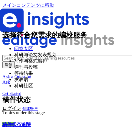
メインコンテンツに移動
选择符合您需求的编校服务
问答专区
科研与论文发表规划
写作与格式编排
选刊与投稿
等待结果
Ask a Question
发表后
Ask
科研社区
Get Started
稿件状态
ログイン
创建账户
Topics under this stage
Wechat
稿件状态追踪