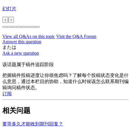
幻灯片
‹
›
View all Q&As on this topic
Visit the Q&A Forum
Answer this question
または
Ask a new question
该话题属于稿件追踪阶段
把握稿件投稿进度让你很焦虑吗？了解每个投稿状态变化是什
么意思，通过本栏目的协助，知道什么时候该怎么联系期刊编
辑询问稿件状态。
订阅
相关问题
要等多久才能收到期刊回复？