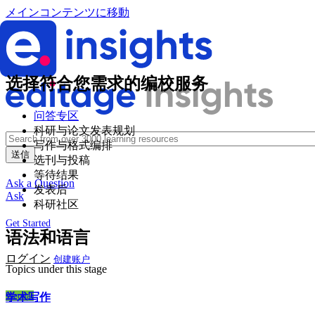
メインコンテンツに移動
选择符合您需求的编校服务
问答专区
科研与论文发表规划
写作与格式编排
选刊与投稿
等待结果
Ask a Question
发表后
Ask
科研社区
Get Started
语法和语言
ログイン
创建账户
Topics under this stage
Wechat
学术写作