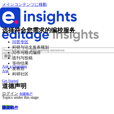
メインコンテンツに移動
选择符合您需求的编校服务
问答专区
科研与论文发表规划
写作与格式编排
选刊与投稿
等待结果
Ask a Question
发表后
Ask
科研社区
Get Started
道德声明
ログイン
创建账户
Topics under this stage
Wechat
提交稿件