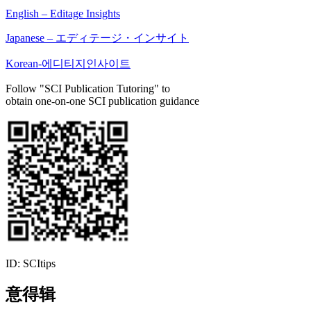
English – Editage Insights
Japanese – エディテージ・インサイト
Korean-에디티지인사이트
Follow "SCI Publication Tutoring" to
obtain one-on-one SCI publication guidance
ID: SCItips
意得辑