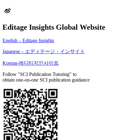
Editage Insights Global Website
English – Editage Insights
Japanese – エディテージ・インサイト
Korean-에디티지인사이트
Follow "SCI Publication Tutoring" to
obtain one-on-one SCI publication guidance