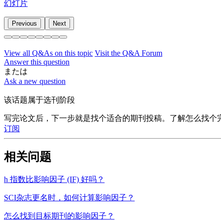
幻灯片
Previous
Next
View all Q&As on this topic
Visit the Q&A Forum
Answer this question
または
Ask a new question
该话题属于选刊阶段
写完论文后，下一步就是找个适合的期刊投稿。了解怎么找个
订阅
相关问题
h 指数比影响因子 (IF) 好吗？
SCI杂志更名时，如何计算影响因子？
怎么找到目标期刊的影响因子？