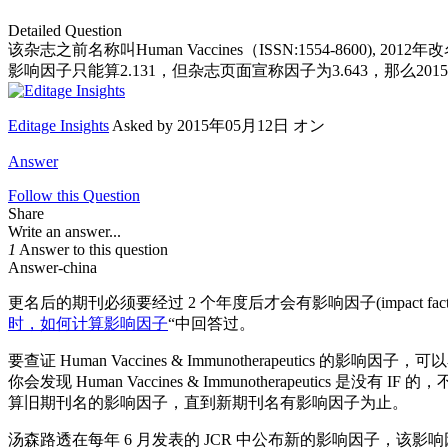
Detailed Question
该杂志之前名称叫Human Vaccines（ISSN:1554-8600), 2012年改名H
影响因子只能算2.131，但杂志页面宣称因子为3.643，那么
Editage Insights
Asked by
2015年05月12日 オン
Answer
Follow this Question
Share
Write an answer...
1
Answer to this question
Answer-china
更名后的期刊必须要经过 2 个年度后才会有影响因子(impact 
时，如何计算影响因子
“中回答过。
要查证 Human Vaccines & Immunotherapeutics 的影
你会发现 Human Vaccines & Immunotherapeutics
算旧期刊名的影响因子，直到新期刊名有影响因子为止。
汤森路透在每年 6 月发表的 JCR 中公布新的影响因子，该影响因子代表的是