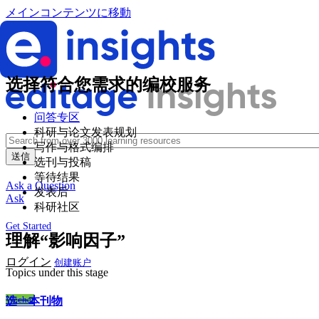
メインコンテンツに移動
选择符合您需求的编校服务
问答专区
科研与论文发表规划
写作与格式编排
选刊与投稿
等待结果
Ask a Question
发表后
Ask
科研社区
Get Started
理解“影响因子”
ログイン
创建账户
Topics under this stage
Wechat
选一本刊物