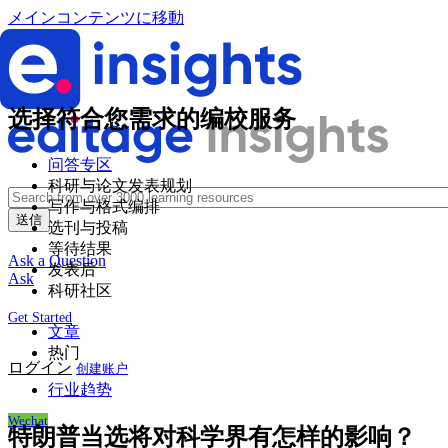
メインコンテンツに移動
选择符合您需求的编校服务
问答专区
科研与论文发表规划
写作与格式编排
选刊与投稿
等待结果
Ask a Question
发表后
Ask
科研社区
Get Started
文章
热门
ログイン
创建账户
行业趋势
Wechat
特朗普当选将对科学界有怎样的影响？