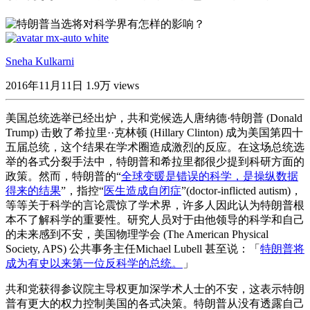
Sneha Kulkarni
2016年11月11日
1.9万 views
美国总统选举已经出炉，共和党候选人唐纳德·特朗普 (Donald
Trump) 击败了希拉里··克林顿 (Hillary Clinton) 成为美国第四十
五届总统，这个结果在学术圈造成激烈的反应。在这场总统选
举的各式分裂手法中，特朗普和希拉里都很少提到科研方面的
政策。然而，特朗普的“
全球变暖是错误的科学，是操纵数据
得来的结果
”，指控“
医生造成自闭症
”(doctor-inflicted autism)，
等等关于科学的言论震惊了学术界，许多人因此认为特朗普根
本不了解科学的重要性。研究人员对于由他领导的科学和自己
的未来感到不安，美国物理学会 (The American Physical
Society, APS) 公共事务主任Michael Lubell 甚至说：「
特朗普将
成为有史以来第一位反科学的总统。
」
共和党获得参议院主导权更加深学术人士的不安，这表示特朗
普有更大的权力控制美国的各式决策。特朗普从没有透露自己