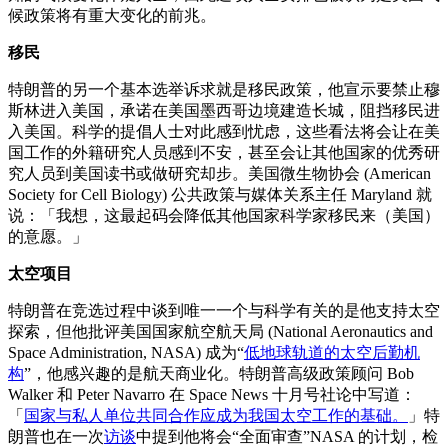
候政策将有重大变化的前兆。
移民
特朗普的另一个基本选举诉求就是移民政策，他宣示要禁止穆
斯林进入美国，承诺在美国墨西哥边境建造长城，阻挡移民进
入美国。科学的提倡人士对此感到忧虑，这些看法将会让在美
国工作的外籍研究人员感到不安，甚至会让其他国家的优秀研
究人员到美国读书或做研究却步。美国微生物协会 (American
Society for Cell Biology) 公共政策与媒体关系主任 Maryland 就
说：「我想，这最起码会降低其他国家科学家移民来（美国）
的意愿。」
太空项目
特朗普在竞选过程中谈到唯一一个与科学有关的是他支持太空
探索，但他批评美国国家航空航天局 (National Aeronautics and
Space Administration, NASA) 成为“
低地球轨道的太空后勤机
构
”，他感兴趣的是航天商业化。特朗普高级政策顾问 Bob
Walker 和 Peter Navarro 在 Space News 十月号社论中写道：
「
国家与私人单位共同合作应成为我国太空工作的基础。
」特
朗普也在一次
访谈
中提到他将会“全面审查”NASA 的计划，检