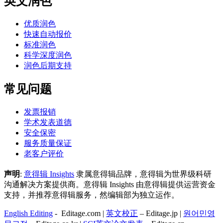
英文润色
优质润色
快速自动报价
标准润色
科学深度润色
润色后期支持
常见问题
发票报销
学术发表道德
安全保密
服务质量保证
老客户评价
声明
:
意得辑 Insights
隶属意得辑品牌，意得辑为世界级科研
沟通解决方案提供商。意得辑 Insights 由意得辑提供运营资金
支持，并推荐意得辑服务，然编辑部为独立运作。
English Editing
- Editage.com |
英文校正
– Editage.jp |
원어민영