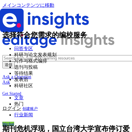
メインコンテンツに移動
选择符合您需求的编校服务
问答专区
科研与论文发表规划
写作与格式编排
选刊与投稿
等待结果
Ask a Question
发表后
Ask
科研社区
Get Started
文章
热门
ログイン
创建账户
行业新闻
Wechat
期刊危机浮现，国立台湾大学宣布停订爱