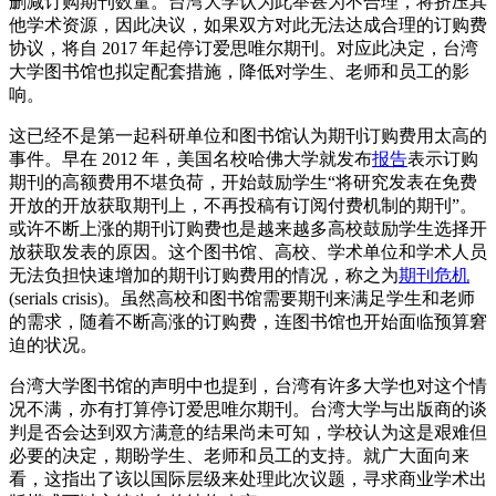
删减订购期刊数量。台湾大学认为此举甚为不合理，将挤压其
他学术资源，因此决议，如果双方对此无法达成合理的订购费
协议，将自 2017 年起停订爱思唯尔期刊。对应此决定，台湾
大学图书馆也拟定配套措施，降低对学生、老师和员工的影
响。
这已经不是第一起科研单位和图书馆认为期刊订购费用太高的
事件。早在 2012 年，美国名校哈佛大学就发布
报告
表示订购
期刊的高额费用不堪负荷，开始鼓励学生“将研究发表在免费
开放的开放获取期刊上，不再投稿有订阅付费机制的期刊”。
或许不断上涨的期刊订购费也是越来越多高校鼓励学生选择开
放获取发表的原因。这个图书馆、高校、学术单位和学术人员
无法负担快速增加的期刊订购费用的情况，称之为
期刊危机
(serials crisis)。虽然高校和图书馆需要期刊来满足学生和老师
的需求，随着不断高涨的订购费，连图书馆也开始面临预算窘
迫的状况。
台湾大学图书馆的声明中也提到，台湾有许多大学也对这个情
况不满，亦有打算停订爱思唯尔期刊。台湾大学与出版商的谈
判是否会达到双方满意的结果尚未可知，学校认为这是艰难但
必要的决定，期盼学生、老师和员工的支持。就广大面向来
看，这指出了该以国际层级来处理此次议题，寻求商业学术出