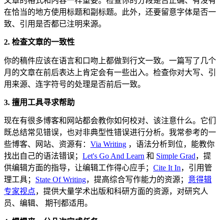
文章的格式和内容一样重要。检查你的分段是否正确、有没有
在恰当的地方使用标题和副标题。此外，还要留意字体是否一
致、
引用是否都已注明来源。
2.
检查文章的一致性
你的稿件应该在语言和口吻上都做到行文一致。一篇写了几个
月的文章在前后表达上肯定会有一些出入。检查你对大写、引
用来源、连字符号的处理是否前后一致。
3.
擅用工具寻求帮助
现在有很多博客和网站都会教你如何校对、该注意什么。它们
既总结常见错误，也对非典型性错误进行分析。我常参考的一
些博客、网站、资源有：
Via Writing
，语法分析到位，能教你
找出自己的语法错误；
Let's Go And Learn
和
Simple Grad
，提
供编辑方面的指导，让编辑工作得心应手；
Cite It In
，引用管
理工具；
State Of Writing
，提高综合写作能力的资源；
意得辑
专家视点
，提供大量学术出版和科研方面的资源，对研究人
员、编辑、
期刊都适用。