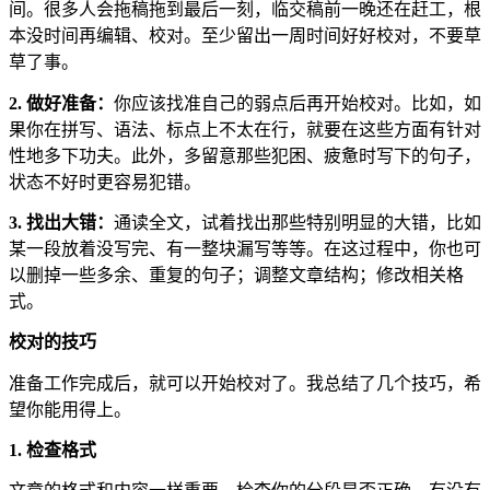
间。很多人会拖稿拖到最后一刻，临交稿前一晚还在赶工，根
本没时间再编辑、校对。至少留出一周时间好好校对，不要草
草了事。
2.
做好准备：
你应该找准自己的弱点后再开始校对。比如，如
果你在拼写、语法、标点上不太在行，就要在这些方面有针对
性地多下功夫。此外，多留意那些犯困、疲惫时写下的句子，
状态不好时更容易犯错。
3.
找出大错：
通读全文，试着找出那些特别明显的大错，比如
某一段放着没写完、有一整块漏写等等。在这过程中，你也可
以删掉一些多余、重复的句子；调整文章结构；修改相关格
式。
校对的技巧
准备工作完成后，就可以开始校对了。我总结了几个技巧，希
望你能用得上。
1.
检查格式