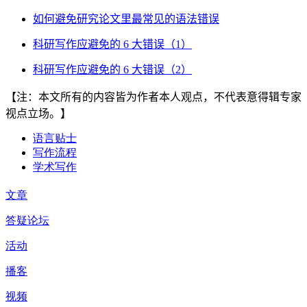
如何避免研究论文里最常见的语法错误
科研写作应避免的
6
大错误（
1
）
科研写作应避免的
6
大错误（
2
）
【注：本文所有的内容皆为作者本人观点，不代表意得辑专家
视点立场。】
语言贴士
写作流程
学术写作
文章
答疑论坛
活动
播客
视频