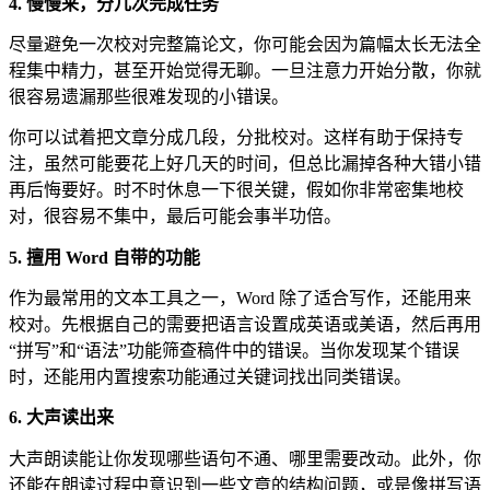
4.
慢慢来，分几次完成任务
尽量避免一次校对完整篇论文，你可能会因为篇幅太长无法全
程集中精力，甚至开始觉得无聊。一旦注意力开始分散，你就
很容易遗漏那些很难发现的小错误。
你可以试着把文章分成几段，分批校对。这样有助于保持专
注，虽然可能要花上好几天的时间，但总比漏掉各种大错小错
再后悔要好。时不时休息一下很关键，假如你非常密集地校
对，很容易不集中，最后可能会事半功倍。
5.
擅用
Word
自带的功能
作为最常用的文本工具之一，
Word
除了适合写作，还能用来
校对。先根据自己的需要把语言设置成英语或美语，然后再用
“拼写”和“语法”功能筛查稿件中的错误。当你发现某个错误
时，还能用内置搜索功能通过关键词找出同类错误。
6.
大声读出来
大声朗读能让你发现哪些语句不通、哪里需要改动。此外，你
还能在朗读过程中意识到一些文章的结构问题，或是像
拼写语