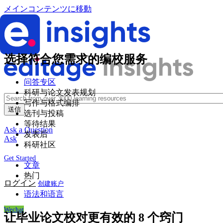
メインコンテンツに移動
选择符合您需求的编校服务
问答专区
科研与论文发表规划
写作与格式编排
选刊与投稿
等待结果
Ask a Question
发表后
Ask
科研社区
Get Started
文章
热门
ログイン
创建账户
语法和语言
Wechat
让毕业论文校对更有效的 8 个窍门