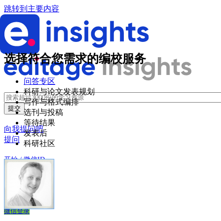
跳转到主要内容
选择符合您需求的编校服务
问答专区
科研与论文发表规划
写作与格式编排
选刊与投稿
等待结果
向我提问吧
发表后
提问
科研社区
开始 / 微信ID
登录
创建账户
微信登录