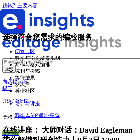
跳转到主要内容
选择符合您需求的编校服务
问答专区
科研与论文发表规划
写作与格式编排
选刊与投稿
等待结果
向我提问吧
发表后
提问
科研社区
开始 / 微信ID
培训与讲座
科研人员的职业建议
登录
创建账户
在线讲座：
大师对话：David Eagleman
微信登录
带你解锁科研创造力丨9月3日 12:00 -