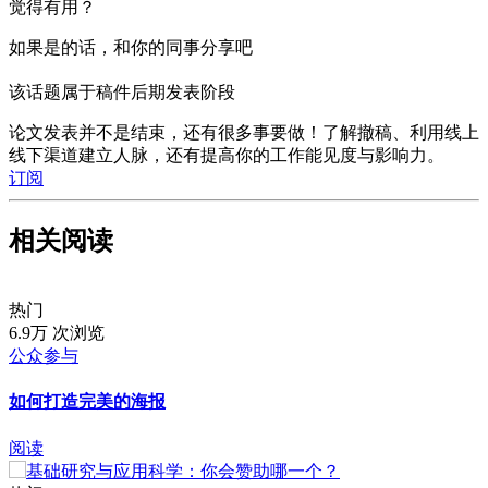
的环境。这么一来能缩小科研圈与非科研圈的距离，随着科研
觉得有用？
误传事件的减少，非科研人士对科研议题更了解，科学能从少
数人的事变成大众的事。
如果是的话，和你的同事分享吧
观赏意得辑专家视点的视频了解公众参与的重要性：
该话题属于稿件后期发表阶段
论文发表并不是结束，还有很多事要做！了解撤稿、利用线上
线下渠道建立人脉，还有提高你的工作能见度与影响力。
订阅
相关阅读
热门
6.9万 次浏览
公众参与
如何打造完美的海报
阅读