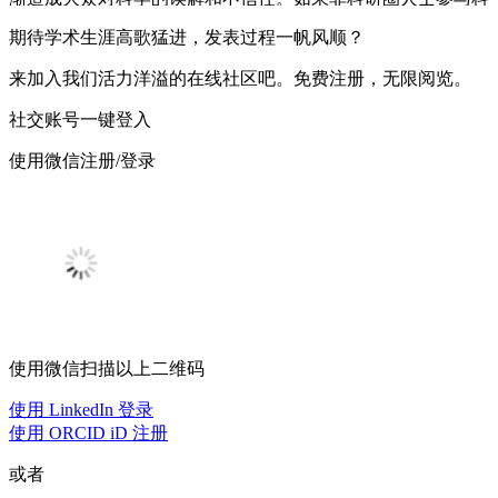
研相关的讨论，他们就能对转基因作物、气候变迁等议题做出
期待学术生涯高歌猛进，发表过程一帆风顺？
更好的决策，甚至还能知道如何能善用他们的税金，对政府的
医疗保健政策发表意见，还可以对科研基金提出看法。
来加入我们活力洋溢的在线社区吧。免费注册，无限阅览。
既然大部分的科研人员都同意公众互动的重要性，为什么他们
社交账号一键登入
会迟迟不采取行动呢？如同大家知道的，科研人员最缺乏的就
是时间，他们要忙着做研究、申请基金、处理行政工作、发表
使用微信注册/登录
论文、晋升评等，大部分的科研人员根本没有时间与公众进行
互动。但似乎有更多原因在阻止科研人员进行公众互动。
密歇根大学公共卫生学院的博士生 Kevin Boehnke
拜访了几位
科研人员，了解为何他们在触及群众上受到限制
。根据他的调
查，虽然有些科研人员是因为缺乏自信，但其他人认为如果他
们为议题发声的话，自己会被贴上标签，甚至有些人担心会产
生“萨根效应”(Sagan effect)，萨根效应指的是
一位科学家在一
般大众中的科研声望跟他的科研工作质量与数量成反比
。一般
使用微信扫描以上二维码
也认为公众互动并不是妥善利用科研人员时间的方式。
使用 LinkedIn 登录
虽然公众参与照理来说应该可以带来正面影响，但有时候也会
使用 ORCID iD 注册
造成大众的反弹，过去有一次当新闻公布由惠康基金会
(Wellcome Trust) 资助关于
脸部毛发与健康的历史
的项目案
或者
时，引起民众
激烈的攻击
。整体来看，科研人员没有足够的动