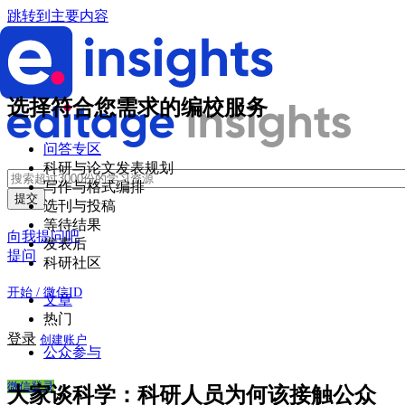
跳转到主要内容
选择符合您需求的编校服务
问答专区
科研与论文发表规划
写作与格式编排
选刊与投稿
等待结果
向我提问吧
发表后
提问
科研社区
开始 / 微信ID
文章
热门
登录
创建账户
公众参与
微信登录
大家谈科学：科研人员为何该接触公众