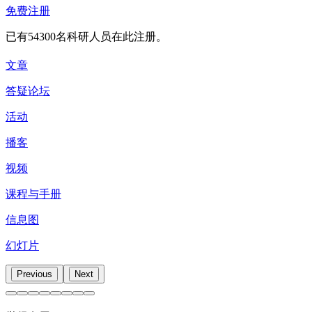
免费注册
力去付出努力与公众互动。甚至，高校、研究机构还有资助单
位也对科学沟通不够关心，这是科研人员远离公众互动的根源
已有54300名科研人员在此注册。
原因之一。不过，有些人跟 Environmental Earth System Science
副教授兼斯坦福大学土木与环境工程学系高级研究员 Noah
文章
Diffenbaugh 一样，认为科学沟通是科研人员的责任，他说：
「
首先，也是最重要的，我是科学家，但我认为当公众对我提
答疑论坛
出问题时，提供答案是我的责任。
」
活动
要改变现状，高校和研究机构扮演重要的基础角色。他们应该
鼓励科研人员考虑将科学沟通纳入自己的责任范围中，而他们
播客
需要提供科研人员必要的培训和时间去做到科学沟通。科研人
视频
员进行公众互动也能为自己带来好处，让自己的研究被更更多
人看到；考量到这一点，资助单位也应该支持公众参与。
课程与手册
Public Understanding of Science 西蒙尼教授兼牛津大学数学教
授 Marcus du Sautoy 就说：「
对我来说，科学就是关于两点，
信息图
发现和沟通。科学如果能够触及更广大的群体，就能对身为科
学家的你带来更多新想法。
」随着科技进步跨越地理限制，科
幻灯片
研人员能够更轻松地与更多群众进行沟通。
Previous
Next
做科研是件艰辛的事，但是，如果科研人员能够主动向大众说
明科学，让科学变得更简单容易了解，就能为自己创造更友善