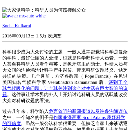
Sneha Kulkarni
2016年09月13日
1.5万 次浏览
科学很少成为大众讨论的主题，一般人通常都觉得科学是复杂
的学科，最好让懂的人处理，也就是科学归科研人员管。一般
人甚至将科研人员看作精英，是象牙塔里的隐士。科研人员与
大众间的沟通鸿沟让科学产生误传、带来科研议题歧义、缺乏
共识的决策。几个月前，方济各教宗（
Pope Francis
）在见过
美国知名气候科学家 Veerabhadran Ramanathan 后，
谈到了全
球气候暖化的问题，让全球关注到这个对生活有巨大影响的议
题
。这件事让学术界内外人士开始讨论科研人员的活跃能改变
大众对科研议题的看法。
过去几年来，科学陷入
危言耸听的新闻报道以及许多沟通误传
之中，一个知名的例子是
作家兼漫画家 Scott Adams 质疑科学
的可信度
。虽然一般公认科学很重要，但缺乏专家出来谈话逐
渐造成大众对科学的误解和不信任。如果非科研圈人士参与科