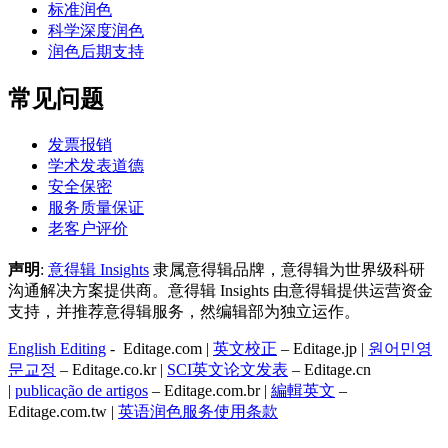
标准润色
科学深度润色
润色后期支持
常见问题
发票报销
学术发表道德
安全保密
服务质量保证
老客户评价
声明
:
意得辑 Insights
隶属意得辑品牌，意得辑为世界级科研
沟通解决方案提供商。意得辑 Insights 由意得辑提供运营资金
支持，并推荐意得辑服务，然编辑部为独立运作。
English Editing
- Editage.com |
英文校正
– Editage.jp |
원어민영
문교정
– Editage.co.kr |
SCI英文论文发表
– Editage.cn
|
publicação de artigos
– Editage.com.br |
編輯英文
–
Editage.com.tw |
英语润色服务
使用条款