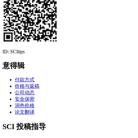
ID: SCItips
意得辑
付款方式
价格与返稿
公司动态
安全保密
润色价格
论文翻译
SCI 投稿指导