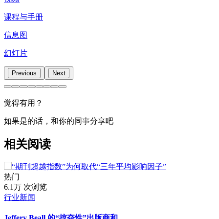
课程与手册
信息图
幻灯片
Previous
Next
觉得有用？
如果是的话，和你的同事分享吧
相关阅读
热门
6.1万 次浏览
行业新闻
Jeffery Beall 的“掠夺性”出版商和…