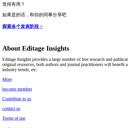
觉得有用？
如果是的话，和你的同事分享吧
探索各个发表阶段 >
About Editage Insights
Editage Insights provides a large number of free research and publica
original resources, both authors and journal practitioners will benefit a
industry trends, etc.
More
become member
Contribute to us
contact us
Terms of use