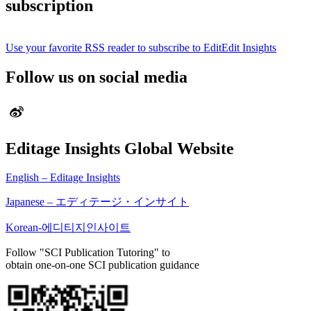
subscription
Use your favorite RSS reader to subscribe to EditEdit Insights
Follow us on social media
Editage Insights Global Website
English – Editage Insights
Japanese – エディテージ・インサイト
Korean-에디티지인사이트
Follow "SCI Publication Tutoring" to
obtain one-on-one SCI publication guidance