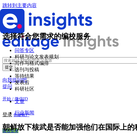
跳转到主要内容
选择符合您需求的编校服务
问答专区
科研与论文发表规划
写作与格式编排
选刊与投稿
等待结果
向我提问吧
发表后
提问
科研社区
开始 / 微信ID
文章
行业新闻
登录
创建账户
朝鲜放下核武是否能加强他们在国际上的
微信登录