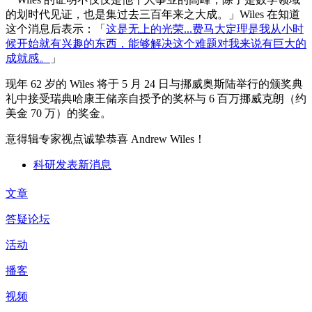
的划时代见证，也是集过去三百年来之大成。」Wiles 在知道
这个消息后表示：「
这是无上的光荣...费马大定理是我从小时
候开始就有兴趣的东西，能够解决这个难题对我来说有巨大的
成就感。
」
现年 62 岁的 Wiles 将于 5 月 24 日与挪威奥斯陆举行的颁奖典
礼中接受瑞典哈康王储亲自授予的奖杯与 6 百万挪威克朗（约
美金 70 万）的奖金。
意得辑专家视点诚挚恭喜 Andrew Wiles！
科研发表新消息
文章
答疑论坛
活动
播客
视频