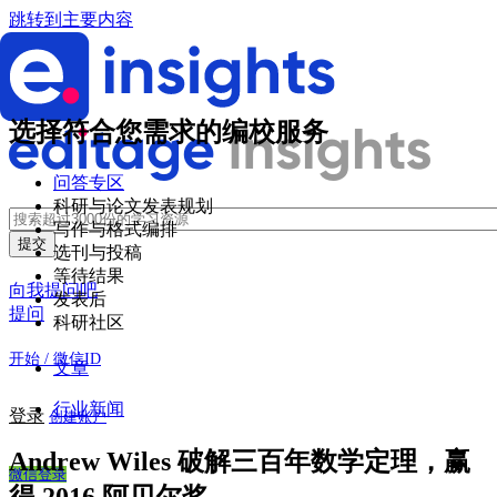
跳转到主要内容
选择符合您需求的编校服务
问答专区
科研与论文发表规划
写作与格式编排
选刊与投稿
等待结果
向我提问吧
发表后
提问
科研社区
开始 / 微信ID
文章
行业新闻
登录
创建账户
Andrew Wiles 破解三百年数学定理，赢
微信登录
得 2016 阿贝尔奖