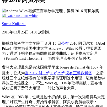
Sneha Kulkarni
2016年03月25日
6130 次浏览
挪威自然科学与文学院于 3 月 15 日
公布
2016 阿贝尔奖（Abel
Prize）得主为英国牛津大学 Andrew J. Wiles 公爵，得奖原因
为：通过证明半稳定椭圆曲线是模曲线，证明费马大定理
（Fermat's Last Theorem），为数字理论开创了新时代。
费马大定理最先是有法国数学学家 Pierre de Fermat 在 1637 年
n
n
n
提出，公式为
当 n > 2 时，x
+ y
= z
没有正整数解答
，之后
经过三个世纪都没有任何数学家能证明这个定理，堪称是数学
界的三大难题之一。不过 Wiles 在 1994 年取得突破，宣布他
成功证明了费马大定理，一时让他声名大噪。
Wiles 在 1963 年，也就是他十岁的时候，第一次知道费马大定
理并对它产生好奇，开始寻求解答。阿贝尔委员会表示：
「Wiles 的证明不仅仅是他个人事业的高峰，除了是数学领域