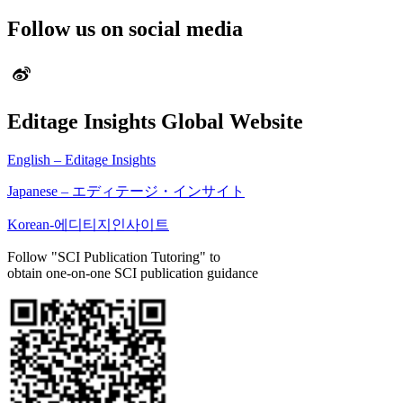
Follow us on social media
Editage Insights Global Website
English – Editage Insights
Japanese – エディテージ・インサイト
Korean-에디티지인사이트
Follow "SCI Publication Tutoring" to
obtain one-on-one SCI publication guidance