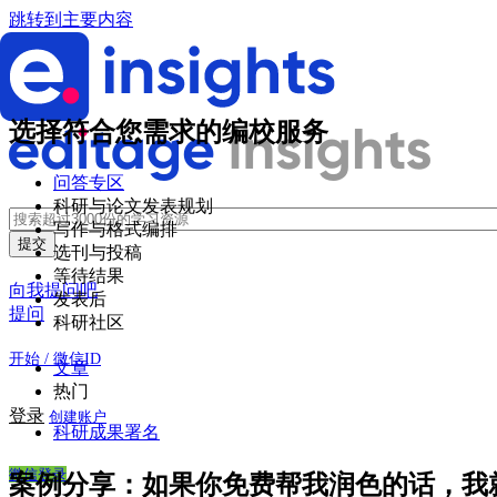
跳转到主要内容
选择符合您需求的编校服务
问答专区
科研与论文发表规划
写作与格式编排
选刊与投稿
等待结果
向我提问吧
发表后
提问
科研社区
开始 / 微信ID
文章
热门
登录
创建账户
科研成果署名
微信登录
案例分享：如果你免费帮我润色的话，我