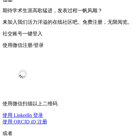
概要：
科研人员不了解论文署名的规则，因此诸如“客座作者”（guest auth
期待学术生涯高歌猛进，发表过程一帆风顺？
法解决问题。高校、科研团体、基金机构以及出版方都应一同
来加入我们活力洋溢的在线社区吧。免费注册，无限阅览。
Publication Ethics，COPE）制定的指南。
社交账号一键登入
使用微信注册/登录
使用微信扫描以上二维码
使用 LinkedIn 登录
使用 ORCID iD 注册
或者