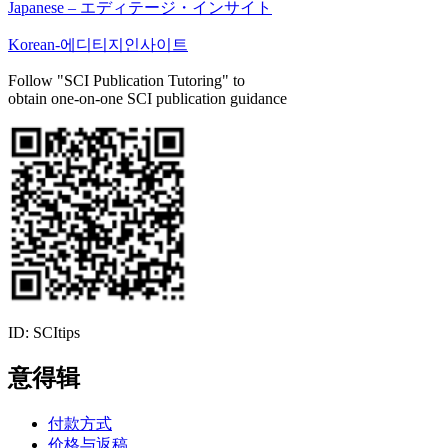
Japanese – エディテージ・インサイト
Korean-에디티지인사이트
Follow "SCI Publication Tutoring" to
obtain one-on-one SCI publication guidance
ID: SCItips
意得辑
付款方式
价格与返稿