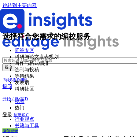
跳转到主要内容
选择符合您需求的编校服务
问答专区
科研与论文发表规划
写作与格式编排
选刊与投稿
等待结果
向我提问吧
发表后
提问
科研社区
开始 / 微信ID
视频
热门
登录
创建账户
行业观点
书籍与工具
微信登录