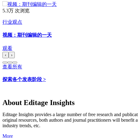
5.3万 次浏览
行业观点
视频：期刊编辑的一天
观看
‹
›
查看所有
探索各个发表阶段 >
About Editage Insights
Editage Insights provides a large number of free research and publica
original resources, both authors and journal practitioners will benefit a
industry trends, etc.
More