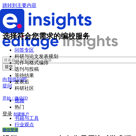
跳转到主要内容
选择符合您需求的编校服务
问答专区
科研与论文发表规划
写作与格式编排
选刊与投稿
等待结果
向我提问吧
发表后
提问
科研社区
开始 / 微信ID
视频
热门
登录
创建账户
书籍与工具
行业观点
微信登录