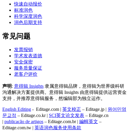
快速自动报价
标准润色
科学深度润色
润色后期支持
常见问题
发票报销
学术发表道德
安全保密
服务质量保证
老客户评价
声明
:
意得辑 Insights
隶属意得辑品牌，意得辑为世界级科研
沟通解决方案提供商。意得辑 Insights 由意得辑提供运营资金
支持，并推荐意得辑服务，然编辑部为独立运作。
English Editing
- Editage.com |
英文校正
– Editage.jp |
원어민영
문교정
– Editage.co.kr |
SCI英文论文发表
– Editage.cn
|
publicação de artigos
– Editage.com.br |
編輯英文
–
Editage.com.tw |
英语润色服务
使用条款