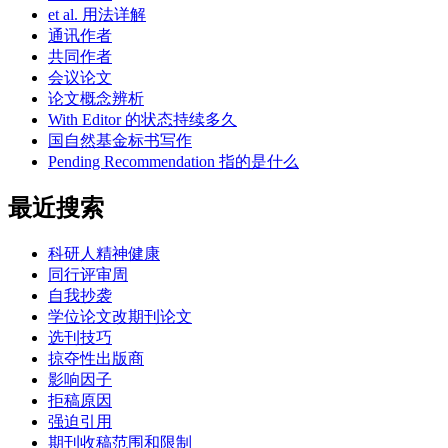
et al. 用法详解
通讯作者
共同作者
会议论文
论文概念辨析
With Editor 的状态持续多久
国自然基金标书写作
Pending Recommendation 指的是什么
最近搜索
科研人精神健康
同行评审周
自我抄袭
学位论文改期刊论文
选刊技巧
掠夺性出版商
影响因子
拒稿原因
强迫引用
期刊收稿范围和限制