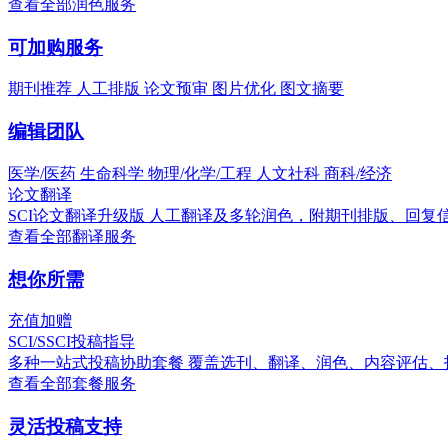
查看全部润色服务
可加购服务
期刊推荐
人工排版
论文预审
图片优化
图文摘要
编辑团队
医学/医药
生命科学
物理/化学/工程
人文社科
商科/经济
论文翻译
SCI论文翻译升级版
人工翻译及多轮润色，附期刊排版、回复
查看全部翻译服务
想你所需
充值加赠
SCI/SSCI投稿指导
多种一站式投稿协助套餐
覆盖选刊、翻译、润色、内容评估、
查看全部套餐服务
灵活投稿支持