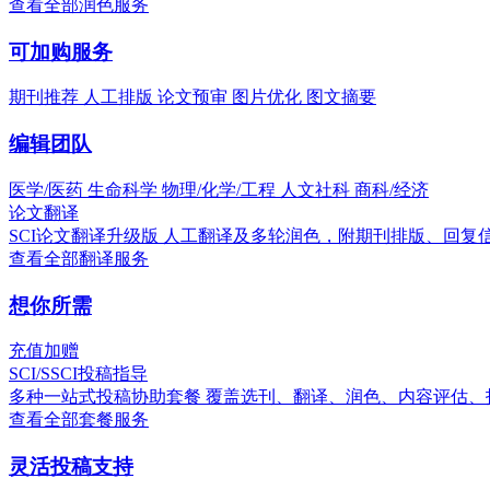
查看全部润色服务
可加购服务
期刊推荐
人工排版
论文预审
图片优化
图文摘要
编辑团队
医学/医药
生命科学
物理/化学/工程
人文社科
商科/经济
论文翻译
SCI论文翻译升级版
人工翻译及多轮润色，附期刊排版、回复
查看全部翻译服务
想你所需
充值加赠
SCI/SSCI投稿指导
多种一站式投稿协助套餐
覆盖选刊、翻译、润色、内容评估、
查看全部套餐服务
灵活投稿支持