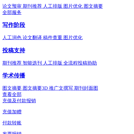
论文预审
期刊推荐
人工排版
图片优化
图文摘要
全部服务
写作阶段
人工润色
论文翻译
稿件查重
图片优化
投稿支持
期刊推荐
智能选刊
人工排版
全流程投稿协助
学术传播
图文摘要
图文摘要3D
推广文撰写
期刊封面图
查看全部
充值及付款报销
充值加赠
付款转账
发票报销