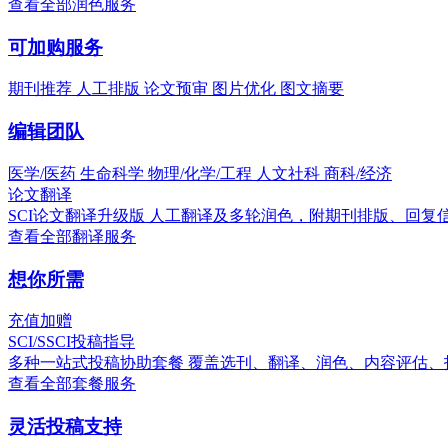
查看全部润色服务
可加购服务
期刊推荐
人工排版
论文预审
图片优化
图文摘要
编辑团队
医学/医药
生命科学
物理/化学/工程
人文社科
商科/经济
论文翻译
SCI论文翻译升级版
人工翻译及多轮润色，附期刊排版、回复
查看全部翻译服务
想你所需
充值加赠
SCI/SSCI投稿指导
多种一站式投稿协助套餐
覆盖选刊、翻译、润色、内容评估、
查看全部套餐服务
灵活投稿支持