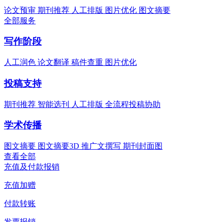
论文预审
期刊推荐
人工排版
图片优化
图文摘要
全部服务
写作阶段
人工润色
论文翻译
稿件查重
图片优化
投稿支持
期刊推荐
智能选刊
人工排版
全流程投稿协助
学术传播
图文摘要
图文摘要3D
推广文撰写
期刊封面图
查看全部
充值及付款报销
充值加赠
付款转账
发票报销