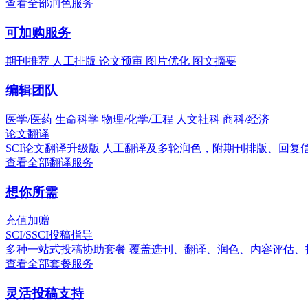
查看全部润色服务
可加购服务
期刊推荐
人工排版
论文预审
图片优化
图文摘要
编辑团队
医学/医药
生命科学
物理/化学/工程
人文社科
商科/经济
论文翻译
SCI论文翻译升级版
人工翻译及多轮润色，附期刊排版、回复
查看全部翻译服务
想你所需
充值加赠
SCI/SSCI投稿指导
多种一站式投稿协助套餐
覆盖选刊、翻译、润色、内容评估、
查看全部套餐服务
灵活投稿支持