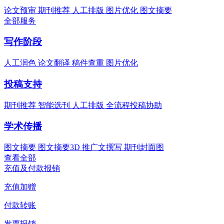
论文预审
期刊推荐
人工排版
图片优化
图文摘要
全部服务
写作阶段
人工润色
论文翻译
稿件查重
图片优化
投稿支持
期刊推荐
智能选刊
人工排版
全流程投稿协助
学术传播
图文摘要
图文摘要3D
推广文撰写
期刊封面图
查看全部
充值及付款报销
充值加赠
付款转账
发票报销