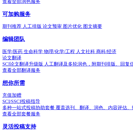
查看全部润色服务
可加购服务
期刊推荐
人工排版
论文预审
图片优化
图文摘要
编辑团队
医学/医药
生命科学
物理/化学/工程
人文社科
商科/经济
论文翻译
SCI论文翻译升级版
人工翻译及多轮润色，附期刊排版、回复
查看全部翻译服务
想你所需
充值加赠
SCI/SSCI投稿指导
多种一站式投稿协助套餐
覆盖选刊、翻译、润色、内容评估、
查看全部套餐服务
灵活投稿支持