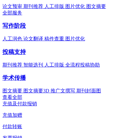
论文预审
期刊推荐
人工排版
图片优化
图文摘要
全部服务
写作阶段
人工润色
论文翻译
稿件查重
图片优化
投稿支持
期刊推荐
智能选刊
人工排版
全流程投稿协助
学术传播
图文摘要
图文摘要3D
推广文撰写
期刊封面图
查看全部
充值及付款报销
充值加赠
付款转账
发票报销