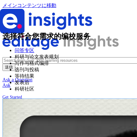
メインコンテンツに移動
选择符合您需求的编校服务
问答专区
科研与论文发表规划
写作与格式编排
选刊与投稿
等待结果
Ask a Question
发表后
Ask
科研社区
Get Started
ログイン
创建账户
Wechat