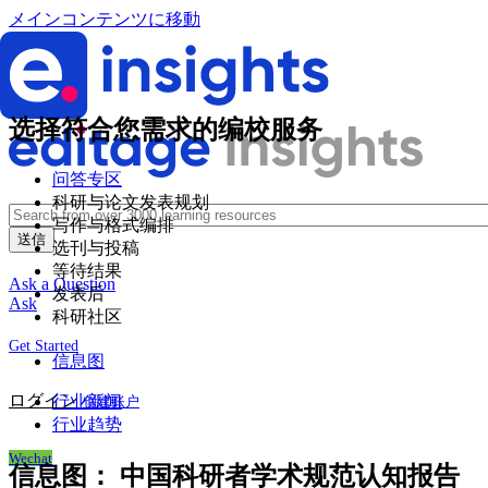
メインコンテンツに移動
选择符合您需求的编校服务
问答专区
科研与论文发表规划
写作与格式编排
选刊与投稿
等待结果
Ask a Question
发表后
Ask
科研社区
Get Started
信息图
ログイン
行业新闻
创建账户
行业趋势
Wechat
信息图：
中国科研者学术规范认知报告