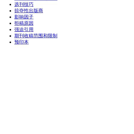
选刊技巧
掠夺性出版商
影响因子
拒稿原因
强迫引用
期刊收稿范围和限制
预印本