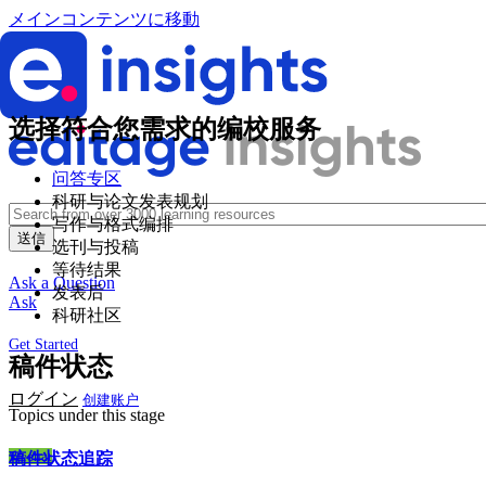
メインコンテンツに移動
选择符合您需求的编校服务
问答专区
科研与论文发表规划
写作与格式编排
选刊与投稿
等待结果
Ask a Question
发表后
Ask
科研社区
Get Started
稿件状态
ログイン
创建账户
Topics under this stage
Wechat
稿件状态追踪