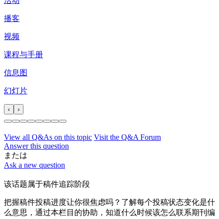
活动
播客
视频
课程与手册
信息图
幻灯片
‹
›
View all Q&As on this topic
Visit the Q&A Forum
Answer this question
または
Ask a new question
该话题属于稿件追踪阶段
把握稿件投稿进度让你很焦虑吗？了解每个投稿状态变化是什
么意思，通过本栏目的协助，知道什么时候该怎么联系期刊编